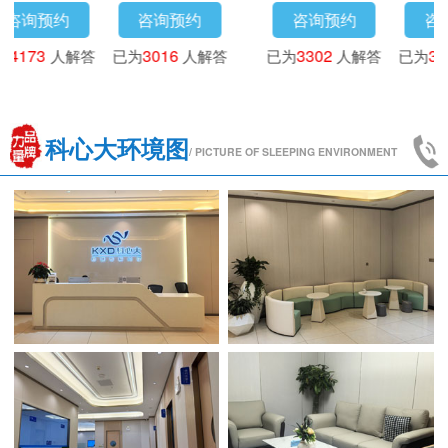
咨询预约
咨询预约
咨询预约
已为
3718
人解答
已为
4173
人解答
已为
3016
人解答
已
科心大环境图
/ PICTURE OF SLEEPING ENVIRONMENT