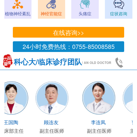
植物神经紊乱
神经官能症
头痛症
症状咨询
在线咨询>>
24小时免费热线：0755-85008585
科心大/临床诊疗团队
/ AN OLD DOCTOR
王凯
王国陶
顾连友
主任医师
临床部主任
副主任医师