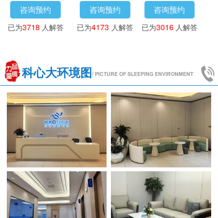
咨询预约
咨询预约
咨询预约
已为
3718
人解答
已为
4173
人解答
已为
3016
人解答
科心大环境图
/ PICTURE OF SLEEPING ENVIRONMENT