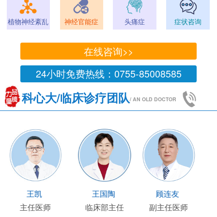
植物神经紊乱
神经官能症
头痛症
症状咨询
在线咨询>>
24小时免费热线：0755-85008585
科心大/临床诊疗团队
/ AN OLD DOCTOR
王凯
王国陶
顾连友
主任医师
临床部主任
副主任医师