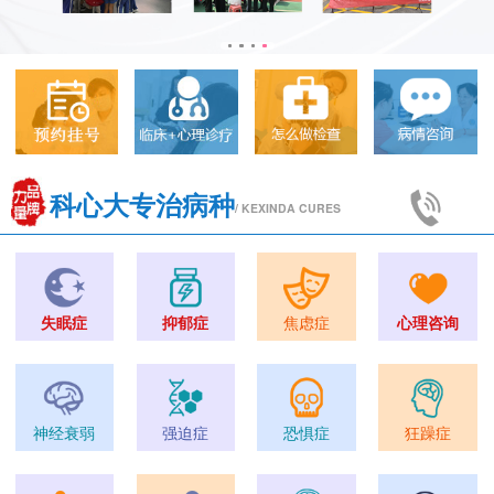
科心大专治病种
/ KEXINDA CURES
失眠症
抑郁症
焦虑症
心理咨询
神经衰弱
强迫症
恐惧症
狂躁症