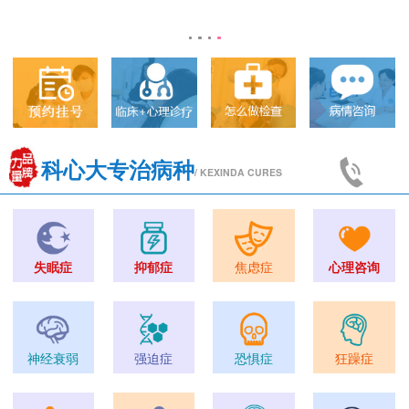
科心大专治病种
/ KEXINDA CURES
失眠症
抑郁症
焦虑症
心理咨询
神经衰弱
强迫症
恐惧症
狂躁症