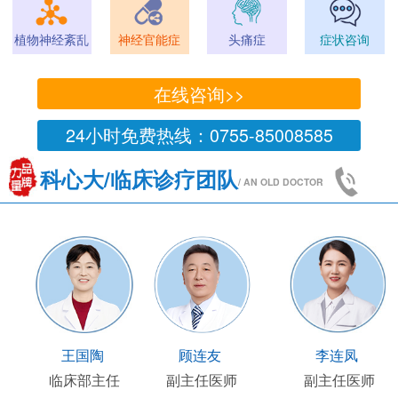
植物神经紊乱
神经官能症
头痛症
症状咨询
在线咨询>>
24小时免费热线：0755-85008585
科心大/临床诊疗团队
/ AN OLD DOCTOR
王凯
王国陶
顾连友
主任医师
临床部主任
副主任医师