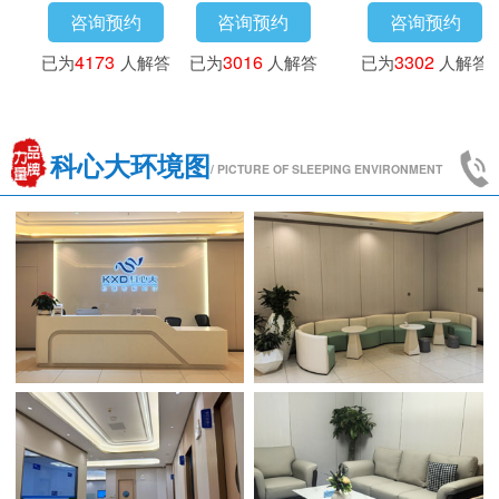
咨询预约
咨询预约
咨询预约
已为
3718
人解答
已为
4173
人解答
已为
3016
人解答
科心大环境图
/ PICTURE OF SLEEPING ENVIRONMENT