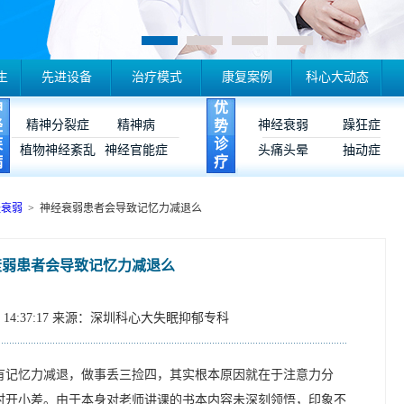
生
先进设备
治疗模式
康复案例
科心大动态
神
优
经
精神分裂症
精神病
势
神经衰弱
躁狂症
疾
诊
植物神经紊乱
神经官能症
头痛头晕
抽动症
病
疗
经衰弱
> 神经衰弱患者会导致记忆力减退么
衰弱患者会导致记忆力减退么
14:37:17
来源：深圳科心大失眠抑郁专科
有记忆力减退，做事丢三捡四，其实根本原因就在于注意力分
时开小差。由于本身对老师讲课的书本内容未深刻领悟，印象不