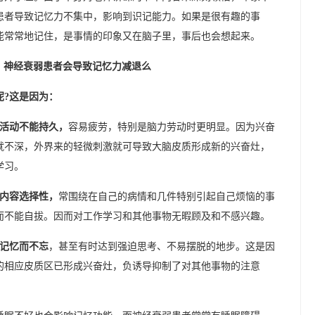
患者导致记忆力不集中，影响到识记能力。如果是很有趣的事
能常常地记住，是事情的印象又在脑子里，事后也会想起来。
呢?这是因为：
多活动不能持久，
容易疲劳，特别是脑力劳动时更明显。因为兴奋
就不深，外界来的轻微刺激就可导致大脑皮质形成新的兴奋灶，
学习。
的内容选择性，
常围绕在自己的病情和几件特别引起自己烦恼的事
而不能自拔。因而对工作学习和其他事物无暇顾及和不感兴趣。
期记忆而不忘
，甚至有时达到强迫思考、不易摆脱的地步。这是因
的相应皮质区已形成兴奋灶，负诱导抑制了对其他事物的注意