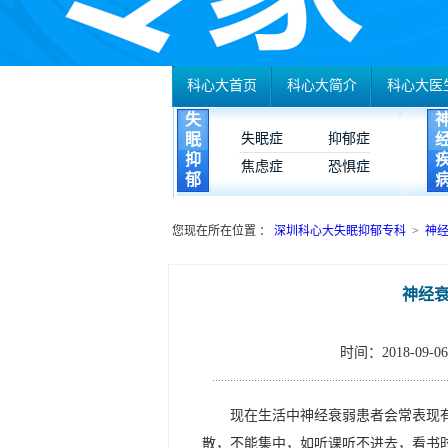
科心大首页
科心大简介
科心大医
失
眠
失眠症
抑郁症
抑
焦虑症
恐惧症
郁
您现在所在位置 ：
深圳科心大失眠抑郁专科
>
神
神经
时间：2018-09-06 
现在生活中神经衰弱患者会常表现
散，不能集中，如听课听不进去，看书