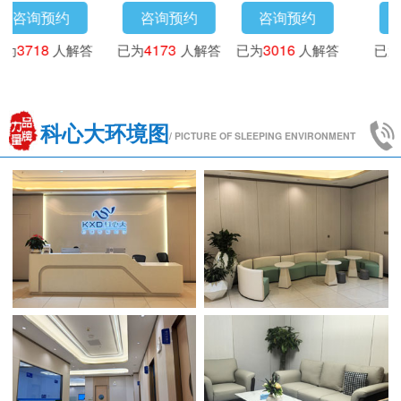
咨询预约
咨询预约
咨询预约
已为
3718
人解答
已为
4173
人解答
已为
3016
人解答
科心大环境图
/ PICTURE OF SLEEPING ENVIRONMENT