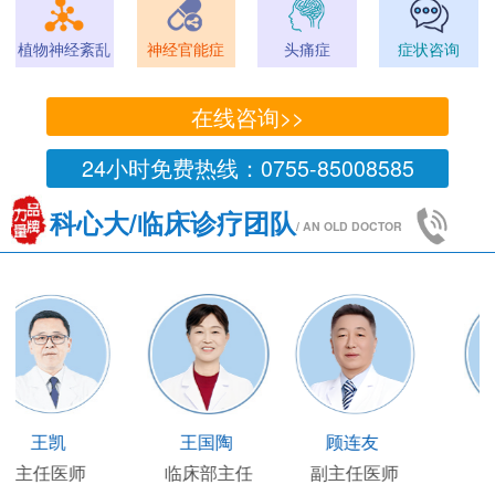
植物神经紊乱
神经官能症
头痛症
症状咨询
在线咨询>>
24小时免费热线：0755-85008585
科心大/临床诊疗团队
/ AN OLD DOCTOR
王凯
王国陶
顾连友
主任医师
临床部主任
副主任医师