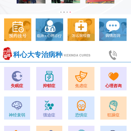
科心大专治病种
/ KEXINDA CURES
失眠症
抑郁症
焦虑症
心理咨询
神经衰弱
强迫症
恐惧症
狂躁症