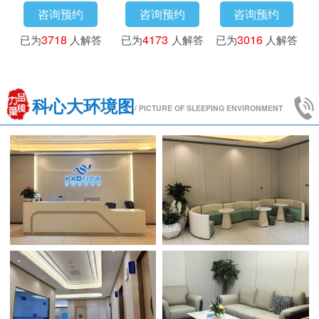
咨询预约
咨询预约
咨询预约
已为
3718
人解答
已为
4173
人解答
已为
3016
人解答
科心大环境图
/ PICTURE OF SLEEPING ENVIRONMENT