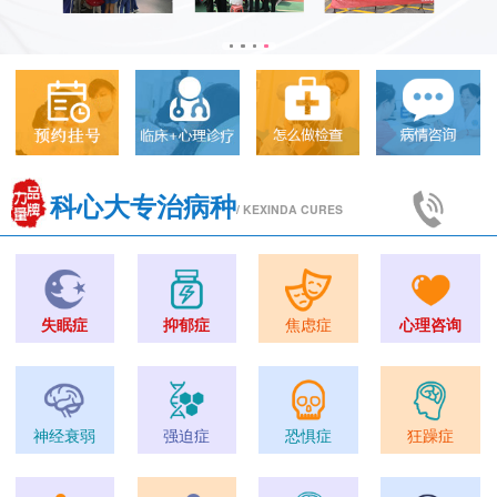
科心大专治病种
/ KEXINDA CURES
失眠症
抑郁症
焦虑症
心理咨询
神经衰弱
强迫症
恐惧症
狂躁症