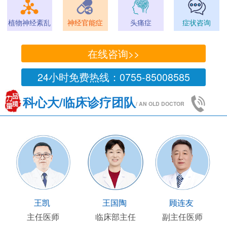
植物神经紊乱
神经官能症
头痛症
症状咨询
在线咨询>>
24小时免费热线：0755-85008585
科心大/临床诊疗团队
/ AN OLD DOCTOR
王凯
王国陶
顾连友
主任医师
临床部主任
副主任医师