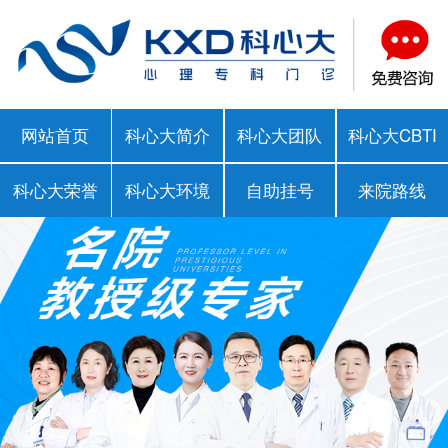
网站首页
科心大简介
科心大团队
科心大CBTI
科心大荣誉
科心大环境
自助挂号
来院路线