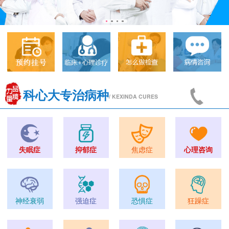
科心大专治病种
/ KEXINDA CURES
失眠症
抑郁症
焦虑症
心理咨询
神经衰弱
强迫症
恐惧症
狂躁症