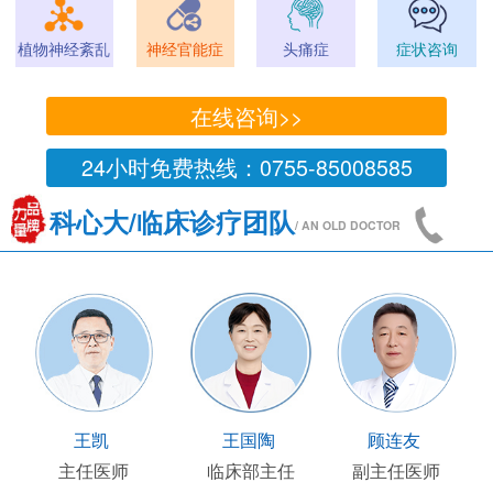
植物神经紊乱
神经官能症
头痛症
症状咨询
在线咨询>>
24小时免费热线：0755-85008585
科心大/临床诊疗团队
/ AN OLD DOCTOR
王凯
王国陶
顾连友
主任医师
临床部主任
副主任医师