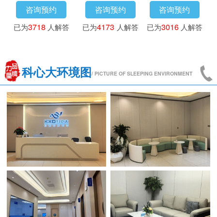
咨询预约
咨询预约
咨询预约
已为
3718
人解答
已为
4173
人解答
已为
3016
人解答
科心大环境图
/ PICTURE OF SLEEPING ENVIRONMENT