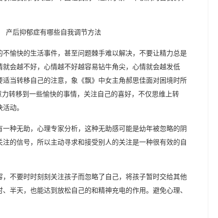
的不愉快的生活事件，甚至问题棘手难以解决，不要让精力总是
情就会越不好，心情越不好越容易钻牛角尖，心情就会越发低
要适当转移自己的注意，象《飘》中女主角郝思佳面对困境时所
意力转移到一些愉快的事情，关注自己的喜好，不仅思维上转
快活动。
有一种无助，心理专家分析，这种无助感可能是幼年被忽略的阴
关注的信号，所以主动寻求和接受别人的关注是一种很有效的自
容，不要时时刻刻关注孩子而忽略了自己，将孩子暂时交给其他
时、半天，也能达到放松自己的和精神充电的作用。避免心理、