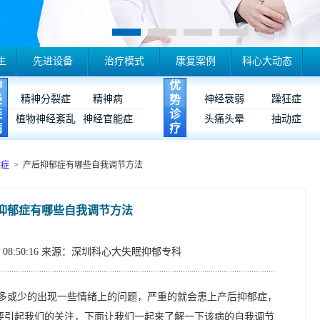
生
先进设备
治疗模式
康复案例
科心大动态
神
优
经
精神分裂症
精神病
势
神经衰弱
躁狂症
疾
诊
植物神经紊乱
神经官能症
头痛头晕
抽动症
病
疗
郁症
> 产后抑郁症有哪些自我调节方法
抑郁症有哪些自我调节方法
08:50:16
来源：深圳科心大失眠抑郁专科
多或少的出现一些情绪上的问题，严重的就会患上产后抑郁症，
要引起我们的关注，下面让我们一起来了解一下该病的自我调节