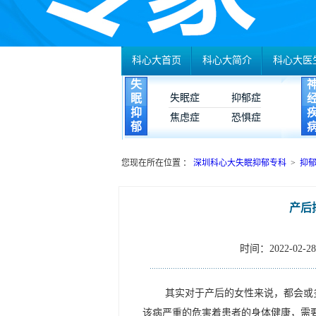
科心大首页
科心大简介
科心大医
失
眠
失眠症
抑郁症
抑
焦虑症
恐惧症
郁
您现在所在位置 ：
深圳科心大失眠抑郁专科
>
抑
产后
时间：2022-02-28 
其实对于产后的女性来说，都会或
该病严重的危害着患者的身体健康，需