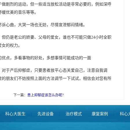
于做剧烈的运动，但一些适当放松活动是非常必要的，例如深呼
舒缓优美的音乐等等。
尽诉心曲，大哭一场也无妨，尽情宣泄郁闷情绪。
，但仍是老公的娇妻、父母的爱女，谁也不可能只做24小时全职
爱女的权力。
的优点，多看事物的好处，多想事情可能成功的一面
，对于产后抑郁症，只要患者放平心态关爱自己，注意自我调
症的朋友们不妨按照上面的方法调节一下试试，相信会对您有所
下一篇：
患上抑郁症该怎么办呢?
科心大医生
|
先进设备
|
治疗模式
康复案例
|
科心