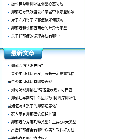
怎么样帮助抑郁症调整心态问题
抑郁症导致残留会给患者带来哪些影响
对于产妇得了抑郁症该如何预防
抑郁症和忧郁症两者的差异有哪些
关于抑郁症的调理办法有哪些
最新文章
抑郁会悄悄消失吗？
青少年抑郁症高发，家长一定要重视信
号
青少年抑郁症有哪些表现
如何发现抑郁症?有这些表现，可自查!​
抑郁症早期有什么症状?如何治疗抑郁性
焦虑症?
如何防止孩子的抑郁症恶化？
家人患有抑郁症该怎样护理
抑郁症分为哪几种类型？主要分4大类型
产后抑郁症会有哪些危害？教你好方法
来调节！
抑郁症有哪些症状呢？