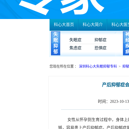
科心大首页
科心大简介
科心大医
失
眠
失眠症
抑郁症
抑
焦虑症
恐惧症
郁
您现在所在位置 ：
深圳科心大失眠抑郁专科
>
抑
产后抑郁症
时间：2023-10-13 
女性从怀孕到生育过程中，身体上
够，容易患上产后抑郁症。产后抑郁症