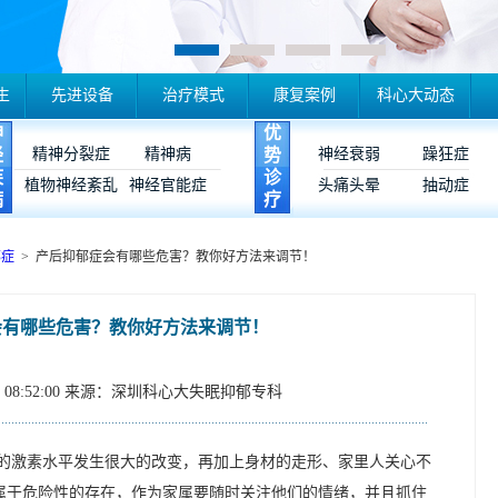
生
先进设备
治疗模式
康复案例
科心大动态
神
优
经
精神分裂症
精神病
势
神经衰弱
躁狂症
疾
诊
植物神经紊乱
神经官能症
头痛头晕
抽动症
病
疗
郁症
> 产后抑郁症会有哪些危害？教你好方法来调节！
会有哪些危害？教你好方法来调节！
08:52:00
来源：深圳科心大失眠抑郁专科
的激素水平发生很大的改变，再加上身材的走形、家里人关心不
属于危险性的存在，作为家属要随时关注他们的情绪，并且抓住