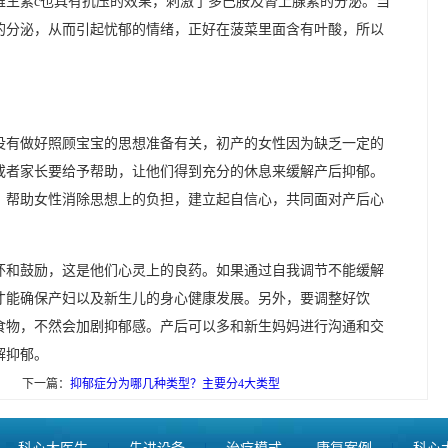
维生素c也具有抗压的效果，刺激了多巴胺及肾上腺素的分泌。当
的分泌，从而引起忧郁的情绪，正好在菠菜里面含有叶酸，所以
没有做好照顾宝宝的思想准备有关，初产的女性因为缺乏一定的
或者家长要给予帮助，让他们得到充分的休息来缓解产后抑郁。
，帮助女性消除思想上的负担，建立起自信心，共同面对产后心
怀和鼓励，这是他们心灵上的良药。如果通过自我调节不能缓解
才能确保产妇以及新生儿的身心健康发展。另外，要调整好饮
食物，不然会加剧抑郁感。产后可以多和新生妈妈进行沟通和交
解抑郁。
下一篇：
抑郁症分为哪几种类型？主要分4大类型