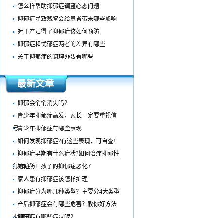
怎么样帮助抑郁症调整心态问题
抑郁症导致残留会给患者带来哪些影响
对于产妇得了抑郁症该如何预防
抑郁症和忧郁症两者的差异有哪些
关于抑郁症的调理办法有哪些
最新文章
抑郁会悄悄消失吗？
青少年抑郁症高发，家长一定要重视信
号
青少年抑郁症有哪些表现
如何发现抑郁症?有这些表现，可自查!​
抑郁症早期有什么症状?如何治疗抑郁性
焦虑症?
如何防止孩子的抑郁症恶化？
家人患有抑郁症该怎样护理
抑郁症分为哪几种类型？主要分4大类型
产后抑郁症会有哪些危害？教你好方法
来调节！
抑郁症有哪些症状呢？