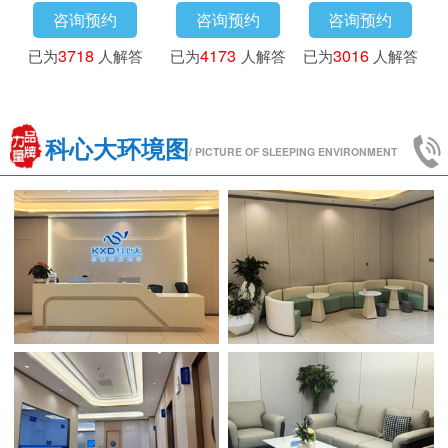
咨询预约
咨询预约
咨询预约
已为
3718
人解答
已为
4173
人解答
已为
3016
人解答
科心大环境图
/ PICTURE OF SLEEPING ENVIRONMENT