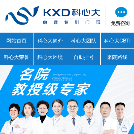
网站首页
科心大简介
科心大团队
科心大CBTI
科心大荣誉
科心大环境
自助挂号
来院路线