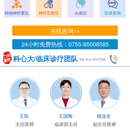
植物神经紊乱
神经官能症
头痛症
症状咨询
在线咨询>>
24小时免费热线：0755-85008585
科心大/临床诊疗团队
/ AN OLD DOCTOR
王凯
王国陶
顾连友
主任医师
临床部主任
副主任医师