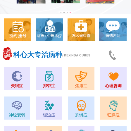
科心大专治病种
/ KEXINDA CURES
失眠症
抑郁症
焦虑症
心理咨询
神经衰弱
强迫症
恐惧症
狂躁症