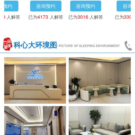
咨询预约
咨询预约
咨询预约
已为
3718
人解答
已为
4173
人解答
已为
3016
人解答
科心大环境图
/ PICTURE OF SLEEPING ENVIRONMENT