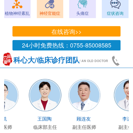
植物神经紊乱
神经官能症
头痛症
症状咨询
在线咨询>>
24小时免费热线：0755-85008585
科心大/临床诊疗团队
/ AN OLD DOCTOR
王凯
王国陶
顾连友
主任医师
临床部主任
副主任医师