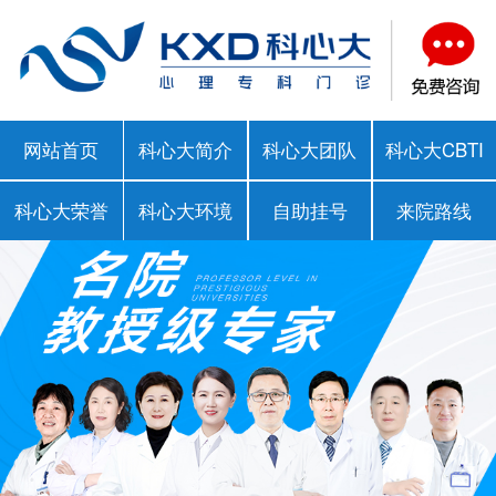
网站首页
科心大简介
科心大团队
科心大CBTI
科心大荣誉
科心大环境
自助挂号
来院路线