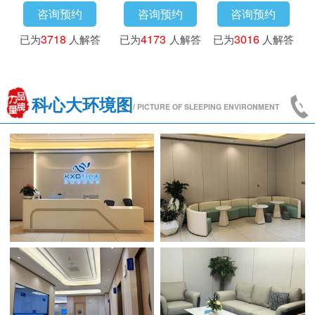
咨询预约
咨询预约
咨询预约
已为
3718
人解答
已为
4173
人解答
已为
3016
人解答
科心大环境图
/ PICTURE OF SLEEPING ENVIRONMENT