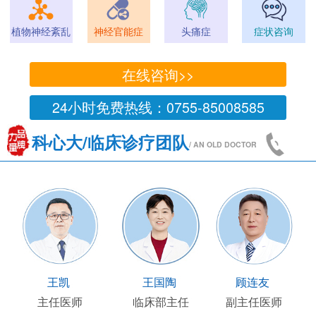
植物神经紊乱
神经官能症
头痛症
症状咨询
在线咨询>>
24小时免费热线：0755-85008585
科心大/临床诊疗团队
/ AN OLD DOCTOR
王凯
王国陶
顾连友
主任医师
临床部主任
副主任医师