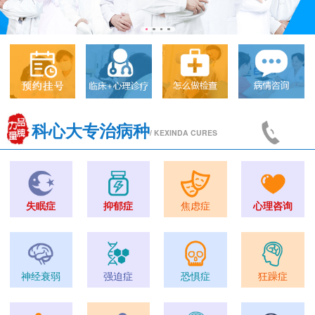
科心大专治病种
/ KEXINDA CURES
失眠症
抑郁症
焦虑症
心理咨询
神经衰弱
强迫症
恐惧症
狂躁症