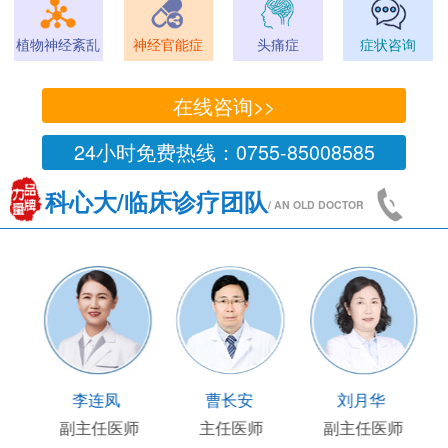
植物神经紊乱
神经官能症
头痛症
症状咨询
在线咨询>>
24小时免费热线：0755-85008585
科心大/临床诊疗团队
/ AN OLD DOCTOR
王国陶
顾连友
李连凤
临床部主任
副主任医师
副主任医师