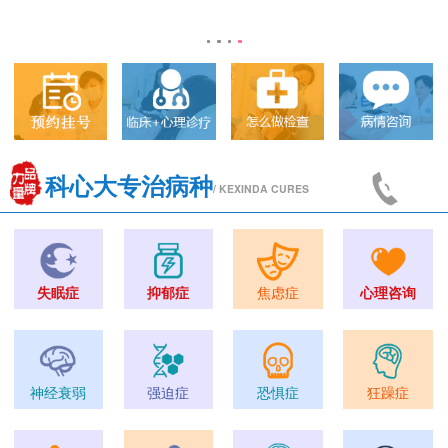
科心大专治病种
/ KEXINDA CURES
失眠症
抑郁症
焦虑症
心理咨询
神经衰弱
强迫症
恐惧症
狂躁症