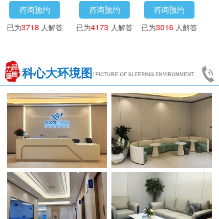
咨询预约
咨询预约
咨询预约
已为
3718
人解答
已为
4173
人解答
已为
3016
人解答
科心大环境图
/ PICTURE OF SLEEPING ENVIRONMENT