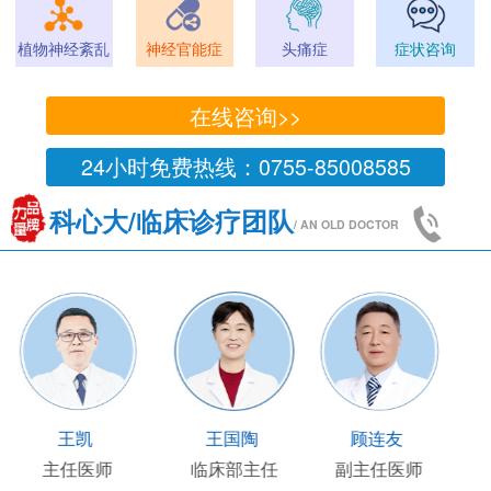
植物神经紊乱
神经官能症
头痛症
症状咨询
在线咨询>>
24小时免费热线：0755-85008585
科心大/临床诊疗团队
/ AN OLD DOCTOR
王凯
王国陶
顾连友
主任医师
临床部主任
副主任医师