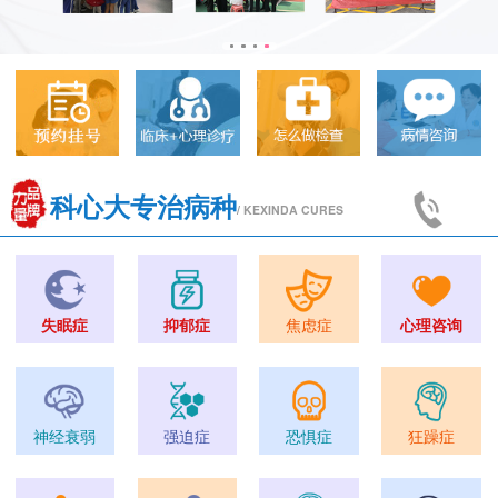
科心大专治病种
/ KEXINDA CURES
失眠症
抑郁症
焦虑症
心理咨询
神经衰弱
强迫症
恐惧症
狂躁症