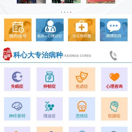
科心大专治病种
/ KEXINDA CURES
失眠症
抑郁症
焦虑症
心理咨询
神经衰弱
强迫症
恐惧症
狂躁症