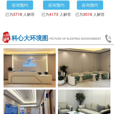
咨询预约
咨询预约
咨询预约
已为
3718
人解答
已为
4173
人解答
已为
3016
人解答
科心大环境图
/ PICTURE OF SLEEPING ENVIRONMENT