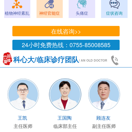
植物神经紊乱
神经官能症
头痛症
症状咨询
在线咨询>>
24小时免费热线：0755-85008585
科心大/临床诊疗团队
/ AN OLD DOCTOR
王凯
王国陶
顾连友
主任医师
临床部主任
副主任医师