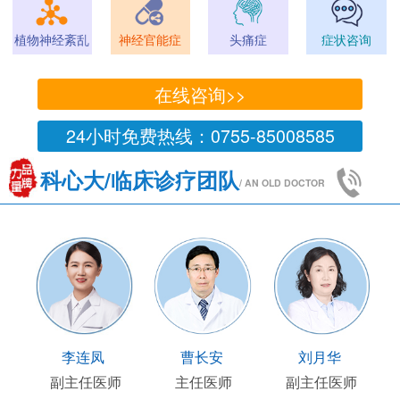
植物神经紊乱
神经官能症
头痛症
症状咨询
在线咨询>>
24小时免费热线：0755-85008585
科心大/临床诊疗团队
/ AN OLD DOCTOR
李连凤
曹长安
刘月华
师
副主任医师
主任医师
副主任医师