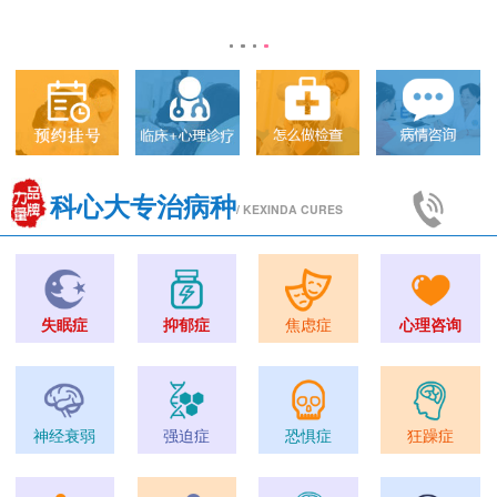
科心大专治病种
/ KEXINDA CURES
失眠症
抑郁症
焦虑症
心理咨询
神经衰弱
强迫症
恐惧症
狂躁症