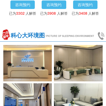
咨询预约
咨询预约
咨询预约
解答
已为
3302
人解答
已为
3908
人解答
已为
3408
人解答
科心大环境图
/ PICTURE OF SLEEPING ENVIRONMENT