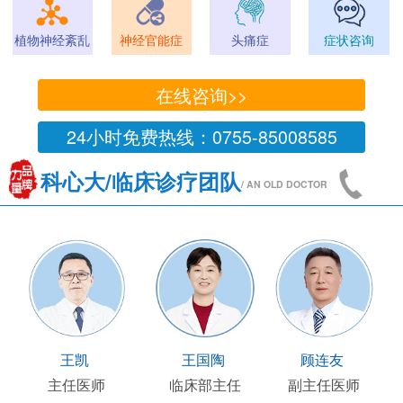
植物神经紊乱
神经官能症
头痛症
症状咨询
在线咨询>>
24小时免费热线：0755-85008585
科心大/临床诊疗团队
/ AN OLD DOCTOR
王凯
王国陶
顾连友
主任医师
临床部主任
副主任医师