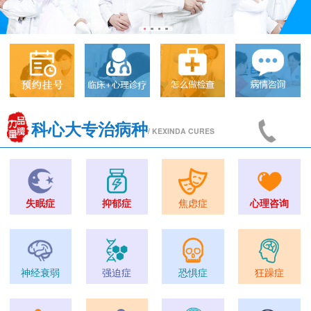
科心大专治病种
/ KEXINDA CURES
失眠症
抑郁症
焦虑症
心理咨询
神经衰弱
强迫症
恐惧症
狂躁症