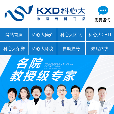
网站首页
科心大简介
科心大团队
科心大CBTI
科心大荣誉
科心大环境
自助挂号
来院路线