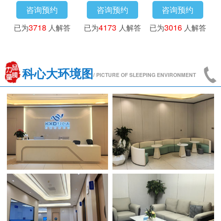
咨询预约
咨询预约
咨询预约
已为
3718
人解答
已为
4173
人解答
已为
3016
人解答
科心大环境图
/ PICTURE OF SLEEPING ENVIRONMENT