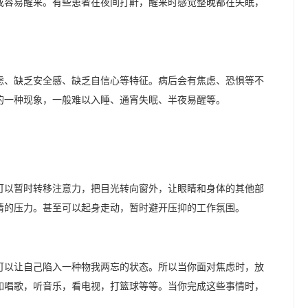
或容易醒来。有些患者在夜间打鼾，醒来时感觉整晚都在失眠，
虑、缺乏安全感、缺乏自信心等特征。病后会有焦虑、恐惧等不
的一种现象，一般难以入睡、通宵失眠、半夜易醒等。
可以暂时转移注意力，把目光转向窗外，让眼睛和身体的其他部
睛的压力。甚至可以起身走动，暂时避开压抑的工作氛围。
可以让自己陷入一种物我两忘的状态。所以当你面对焦虑时，放
如唱歌，听音乐，看电视，打篮球等等。当你完成这些事情时，