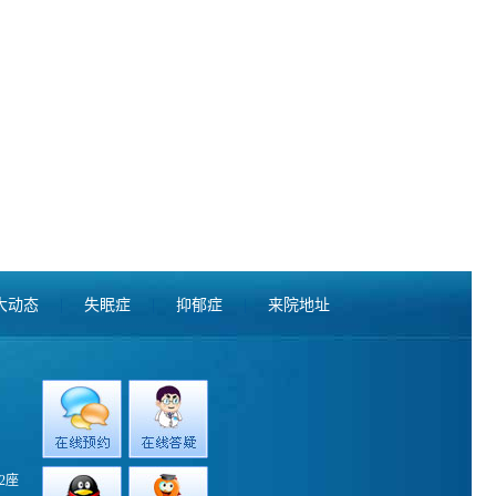
大动态
|
失眠症
|
抑郁症
|
来院地址
2座