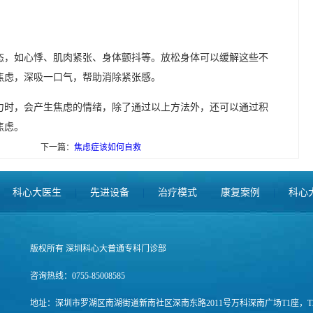
态，如心悸、肌肉紧张、身体颤抖等。放松身体可以缓解这些不
焦虑，深吸一口气，帮助消除紧张感。
力时，会产生焦虑的情绪，除了通过以上方法外，还可以通过积
焦虑。
下一篇：
焦虑症该如何自救
科心大医生
|
先进设备
|
治疗模式
康复案例
|
科心
版权所有 深圳科心大普通专科门诊部
咨询热线：0755-85008585
地址：深圳市罗湖区南湖街道新南社区深南东路2011号万科深南广场T1座，T