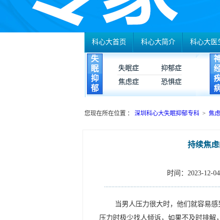
科心大首页
科心大简介
科心大医
失
眠
失眠症
抑郁症
抑
焦虑症
恐惧症
郁
您现在所在位置 ：
深圳科心大失眠抑郁专科
>
焦
持续焦虑
时间：2023-12-04 
当男人压力很大时，他们就容易感
压力时极少找人倾诉，如果不及时排解