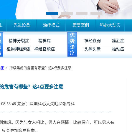
生
先进设备
治疗模式
康复案例
科心大动态
神
优
经
精神分裂症
精神病
势
神经衰弱
躁狂症
疾
诊
植物神经紊乱
神经官能症
头痛头晕
抽动症
病
疗
虑症
> 持续焦虑的危害有哪些？这4点要多注意
的危害有哪些？这4点要多注意
08:53:48
来源：深圳科心大失眠抑郁专科
到焦虑。因为与女人相比，男人在感情上比较保守，所以男人有
，只会更加容易焦虑。