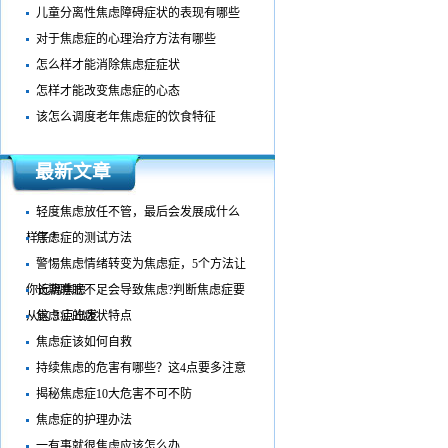
儿童分离性焦虑障碍症状的表现有哪些
对于焦虑症的心理治疗方法有哪些
怎么样才能消除焦虑症症状
怎样才能改变焦虑症的心态
该怎么调度老年焦虑症的饮食特征
最新文章
轻度焦虑放任不管，最后会发展成什么
样子？
焦虑症的测试方法
警惕焦虑情绪转变为焦虑症，5个方法让
你远离焦虑
长期睡眠不足会导致焦虑?判断焦虑症要
从这 3 点出发
焦虑症的症状特点
焦虑症该如何自救
持续焦虑的危害有哪些？这4点要多注意
揭秘焦虑症10大危害不可不防
焦虑症的护理办法
一有事就很焦虑应该怎么办