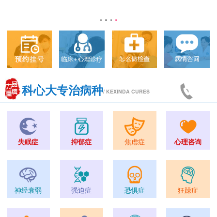
科心大专治病种
/ KEXINDA CURES
失眠症
抑郁症
焦虑症
心理咨询
神经衰弱
强迫症
恐惧症
狂躁症