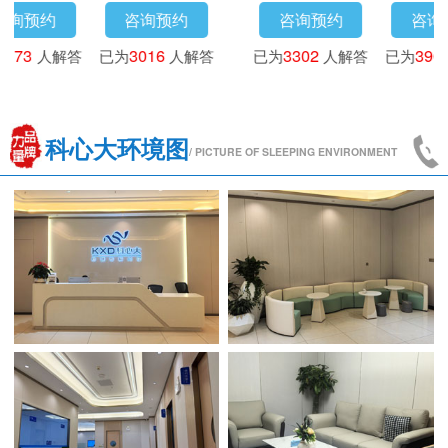
咨询预约
咨询预约
咨询预约
已为
3718
人解答
已为
4173
人解答
已为
3016
人解答
已
科心大环境图
/ PICTURE OF SLEEPING ENVIRONMENT