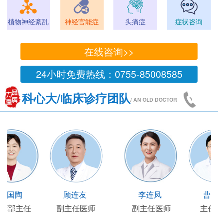
植物神经紊乱
神经官能症
头痛症
症状咨询
在线咨询>>
24小时免费热线：0755-85008585
科心大/临床诊疗团队
/ AN OLD DOCTOR
王凯
王国陶
顾连友
主任医师
临床部主任
副主任医师