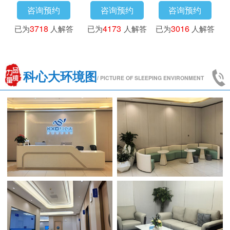
咨询预约
咨询预约
咨询预约
已为
3718
人解答
已为
4173
人解答
已为
3016
人解答
科心大环境图
/ PICTURE OF SLEEPING ENVIRONMENT