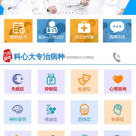
科心大专治病种
/ KEXINDA CURES
失眠症
抑郁症
焦虑症
心理咨询
神经衰弱
强迫症
恐惧症
狂躁症