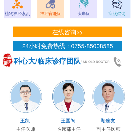
植物神经紊乱
神经官能症
头痛症
症状咨询
在线咨询>>
24小时免费热线：0755-85008585
科心大/临床诊疗团队
/ AN OLD DOCTOR
王凯
王国陶
顾连友
主任医师
临床部主任
副主任医师