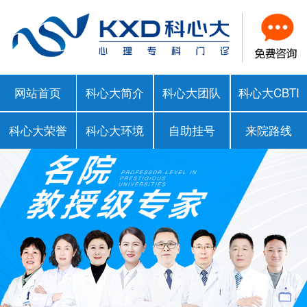
网站首页
科心大简介
科心大团队
科心大CBTI
科心大荣誉
科心大环境
自助挂号
来院路线