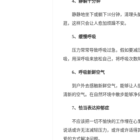
4、静躺十分钟
静静地坐下或躺下10分钟，清理
逛，这样只会让人愈加烦躁不安。
5、缓慢呼吸
压力常常导致呼吸过急，假如要减
吸，用深呼吸来放松自己，将呼吸次数
6、呼吸新鲜空气
到户外去感触新鲜空气，能够让人
清新的空气。在自然环境中散步能够净
7、恰当表达抑郁症
不应该把一切不愉快的工作埋在心
说话或许无法减轻压力，或许或许适得
爱的方式解决问题。