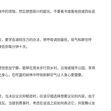
头脑中的烦恼，然后想想高兴的韶光，不要看书或看电视或四处逛
压，要学会减轻压力的办法，将呼吸调到最低，吸气和屏住呼
降低到每分钟十次。
感觉愈加宁静，能够在周末步行到乡村，沿海或城市公园，享用
化身心，在旺盛的树林中呼吸新鲜空气让人身心更健康。
里，当决议议论抑郁症时，应该仔细选择想要议论的内容，由于
其反。当提到费事时，考虑在说话之前如何表达它，并鼓舞以友