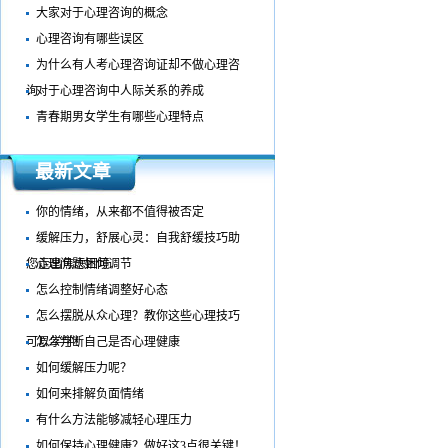
大家对于心理咨询的概念
心理咨询有哪些误区
为什么有人考心理咨询证却不做心理咨
询
对于心理咨询中人际关系的养成
青春期男女学生有哪些心理特点
最新文章
你的情绪，从来都不值得被否定
缓解压力，舒展心灵：自我舒缓技巧助
您走出焦虑困境
心理问题如何调节
怎么控制情绪调整好心态
怎么摆脱从众心理？教你这些心理技巧
可以学学！
怎么判断自己是否心理健康
如何缓解压力呢？
如何来排解负面情绪
有什么方法能够减轻心理压力
如何保持心理健康？做好这3点很关键！