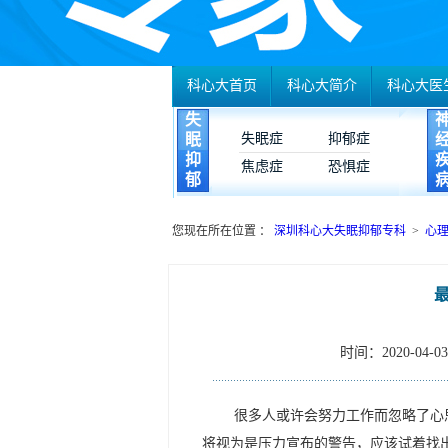
科心大首页
科心大简介
科心大医
失
眠
失眠症
抑郁症
抑
焦虑症
恐惧症
郁
您现在所在位置 ：
深圳科心大失眠抑郁专科
>
心
时间：2020-04-03 
很多人或许会努力工作而忽略了心
将视为是压力宣布的警告，应该试着找