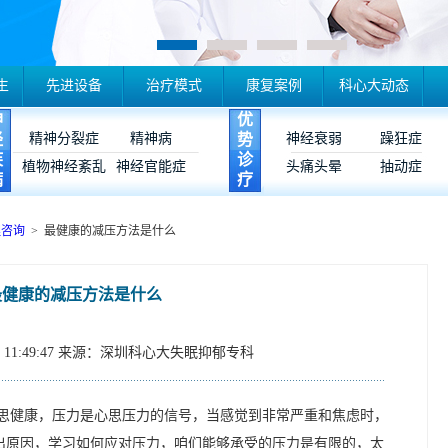
生
先进设备
治疗模式
康复案例
科心大动态
神
优
经
精神分裂症
精神病
势
神经衰弱
躁狂症
疾
诊
植物神经紊乱
神经官能症
头痛头晕
抽动症
病
疗
理咨询
> 最健康的减压方法是什么
最健康的减压方法是什么
11:49:47
来源：深圳科心大失眠抑郁专科
思健康，压力是心思压力的信号，当感觉到非常严重和焦虑时，
出原因，学习如何应对压力，咱们能够承受的压力是有限的，太