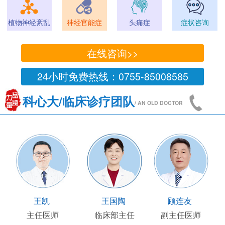
植物神经紊乱
神经官能症
头痛症
症状咨询
在线咨询>>
24小时免费热线：0755-85008585
科心大/临床诊疗团队
/ AN OLD DOCTOR
王凯
王国陶
顾连友
主任医师
临床部主任
副主任医师