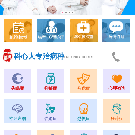
科心大专治病种
/ KEXINDA CURES
失眠症
抑郁症
焦虑症
心理咨询
神经衰弱
强迫症
恐惧症
狂躁症