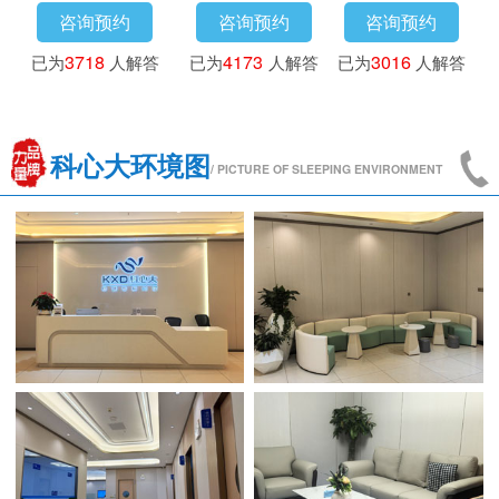
咨询预约
咨询预约
咨询预约
已为
3718
人解答
已为
4173
人解答
已为
3016
人解答
科心大环境图
/ PICTURE OF SLEEPING ENVIRONMENT