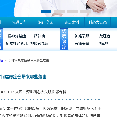
生
先进设备
治疗模式
康复案例
科心大动态
神
优
经
精神分裂症
精神病
势
神经衰弱
躁狂症
疾
诊
植物神经紊乱
神经官能症
头痛头晕
抽动症
病
疗
虑症
> 长时间焦虑症会带来哪些危害
时间焦虑症会带来哪些危害
09:11:17
来源：深圳科心大失眠抑郁专科
症变成一种很普遍的疾病，因为焦虑症的常见，导致很多人对于
焦虑症如果不能得到及时的治愈的话，对患者的身体和精神伤害