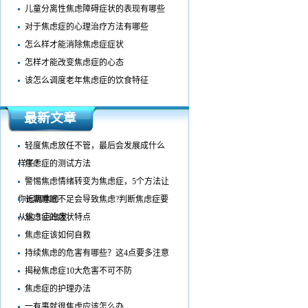
儿童分离性焦虑障碍症状的表现有哪些
对于焦虑症的心理治疗方法有哪些
怎么样才能消除焦虑症症状
怎样才能改变焦虑症的心态
该怎么调度老年焦虑症的饮食特征
最新文章
轻度焦虑放任不管，最后会发展成什么
样子？
焦虑症的测试方法
警惕焦虑情绪转变为焦虑症，5个方法让
你远离焦虑
长期睡眠不足会导致焦虑?判断焦虑症要
从这 3 点出发
焦虑症的症状特点
焦虑症该如何自救
持续焦虑的危害有哪些？这4点要多注意
揭秘焦虑症10大危害不可不防
焦虑症的护理办法
一有事就很焦虑应该怎么办