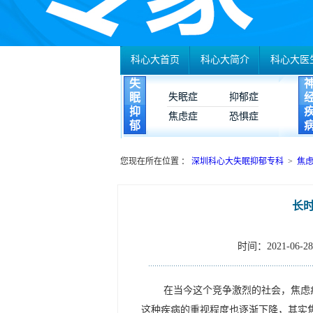
科心大首页
科心大简介
科心大医
失
眠
失眠症
抑郁症
抑
焦虑症
恐惧症
郁
您现在所在位置 ：
深圳科心大失眠抑郁专科
>
焦
长
时间：2021-06-28 
在当今这个竞争激烈的社会，焦虑
这种疾病的重视程度也逐渐下降，其实