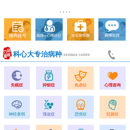
科心大专治病种
/ KEXINDA CURES
失眠症
抑郁症
焦虑症
心理咨询
神经衰弱
强迫症
恐惧症
狂躁症