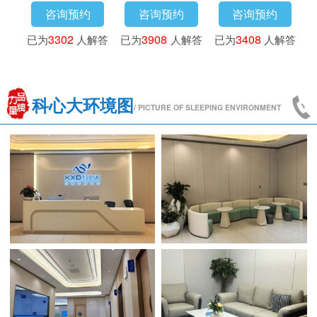
询预约
咨询预约
咨询预约
咨询预
173
人解答
已为
3016
人解答
已为
3302
人解答
已为
3908
科心大环境图
/ PICTURE OF SLEEPING ENVIRONMENT