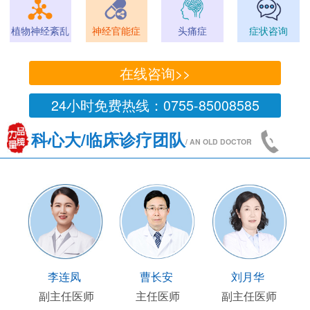
植物神经紊乱
神经官能症
头痛症
症状咨询
在线咨询>>
24小时免费热线：0755-85008585
科心大/临床诊疗团队
/ AN OLD DOCTOR
国陶
顾连友
李连凤
曹长
床部主任
副主任医师
副主任医师
主任医