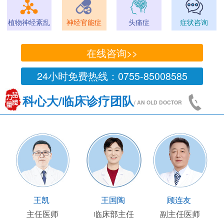
植物神经紊乱
神经官能症
头痛症
症状咨询
在线咨询>>
24小时免费热线：0755-85008585
科心大/临床诊疗团队
/ AN OLD DOCTOR
王凯
王国陶
顾连友
主任医师
临床部主任
副主任医师