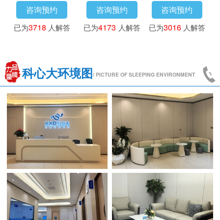
咨询预约
咨询预约
咨询预约
已为
3718
人解答
已为
4173
人解答
已为
3016
人解答
科心大环境图
/ PICTURE OF SLEEPING ENVIRONMENT