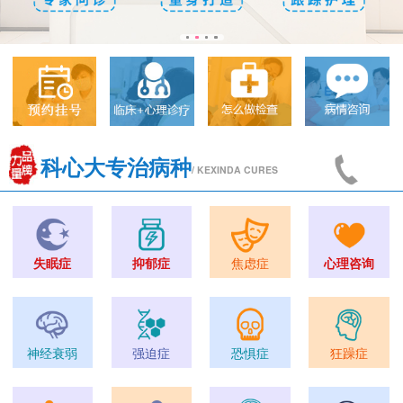
科心大专治病种
/ KEXINDA CURES
失眠症
抑郁症
焦虑症
心理咨询
神经衰弱
强迫症
恐惧症
狂躁症