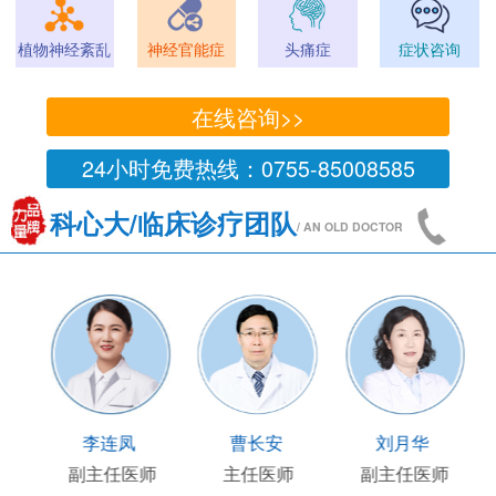
植物神经紊乱
神经官能症
头痛症
症状咨询
在线咨询>>
24小时免费热线：0755-85008585
科心大/临床诊疗团队
/ AN OLD DOCTOR
李连凤
曹长安
刘月华
副主任医师
主任医师
副主任医师