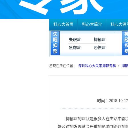
科心大首页
科心大简介
科心大医
失
眠
失眠症
抑郁症
抑
焦虑症
恐惧症
郁
您现在所在位置 ：
深圳科心大失眠抑郁专科
>
抑
时间：2018-10-17 
抑郁症的症状是很多人在生活中都
能及时的发现就会严重的影响到治疗的