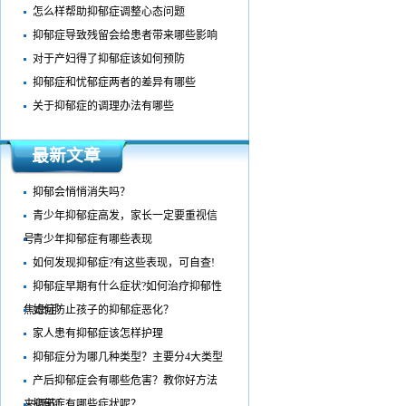
怎么样帮助抑郁症调整心态问题
抑郁症导致残留会给患者带来哪些影响
对于产妇得了抑郁症该如何预防
抑郁症和忧郁症两者的差异有哪些
关于抑郁症的调理办法有哪些
最新文章
抑郁会悄悄消失吗？
青少年抑郁症高发，家长一定要重视信
号
青少年抑郁症有哪些表现
如何发现抑郁症?有这些表现，可自查!​
抑郁症早期有什么症状?如何治疗抑郁性
焦虑症?
如何防止孩子的抑郁症恶化？
家人患有抑郁症该怎样护理
抑郁症分为哪几种类型？主要分4大类型
产后抑郁症会有哪些危害？教你好方法
来调节！
抑郁症有哪些症状呢？