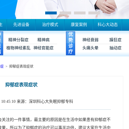
生
先进设备
治疗模式
康复案例
科心大动态
神
优
经
精神分裂症
精神病
势
神经衰弱
躁狂症
疾
诊
植物神经紊乱
神经官能症
头痛头晕
抽动症
病
疗
郁症
> 抑郁症表现症状
抑郁症表现症状
10:45:10
来源：深圳科心大失眠抑郁专科
会关注的一件事情，最主要的原因是在生活中如果患有抑郁症不
效果，所以为了抑郁症的治疗可以事半功倍，建议大家在生活中