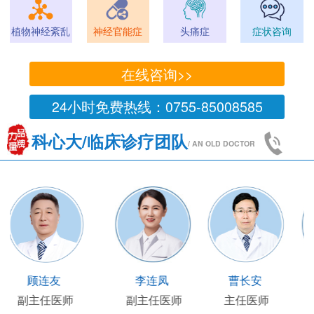
植物神经紊乱
神经官能症
头痛症
症状咨询
在线咨询>>
24小时免费热线：0755-85008585
科心大/临床诊疗团队
/ AN OLD DOCTOR
王凯
王国陶
顾连友
李
主任医师
临床部主任
副主任医师
副