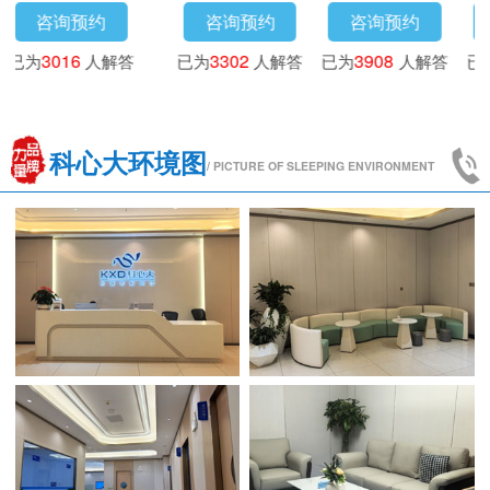
咨询预约
咨询预约
咨询预约
咨
3718
人解答
已为
4173
人解答
已为
3016
人解答
已为
33
科心大环境图
/ PICTURE OF SLEEPING ENVIRONMENT