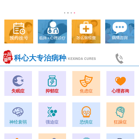
科心大专治病种
/ KEXINDA CURES
失眠症
抑郁症
焦虑症
心理咨询
神经衰弱
强迫症
恐惧症
狂躁症