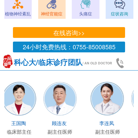
植物神经紊乱
神经官能症
头痛症
症状咨询
在线咨询>>
24小时免费热线：0755-85008585
科心大/临床诊疗团队
/ AN OLD DOCTOR
王凯
王国陶
顾连友
主任医师
临床部主任
副主任医师