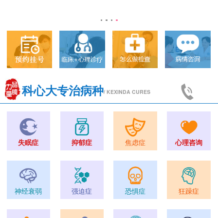
科心大专治病种
/ KEXINDA CURES
失眠症
抑郁症
焦虑症
心理咨询
神经衰弱
强迫症
恐惧症
狂躁症