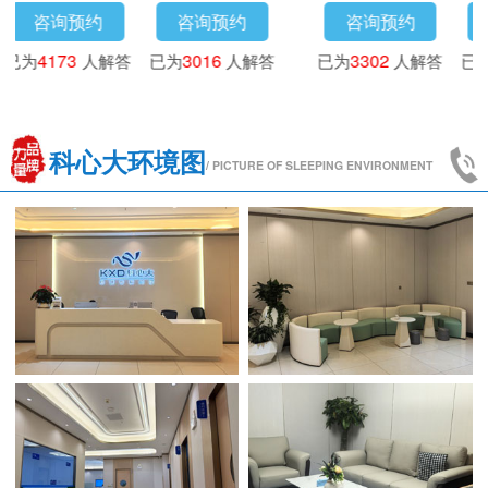
咨询预约
咨询预约
咨询预约
已为
3718
人解答
已为
4173
人解答
已为
3016
人解答
已
科心大环境图
/ PICTURE OF SLEEPING ENVIRONMENT