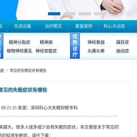
生
先进设备
治疗模式
康复案例
科心大动态
神
优
经
精神分裂症
精神病
势
神经衰弱
躁狂症
疾
诊
植物神经紊乱
神经官能症
头痛头晕
抽动症
病
疗
眠症
> 常见的失眠症状有哪些
常见的失眠症状有哪些
09:21:25
来源：深圳科心大失眠抑郁专科
来越大，很多人或多或少会有失眠的症状，本文便是关于常见的
好的知道失眠症，请往下看：