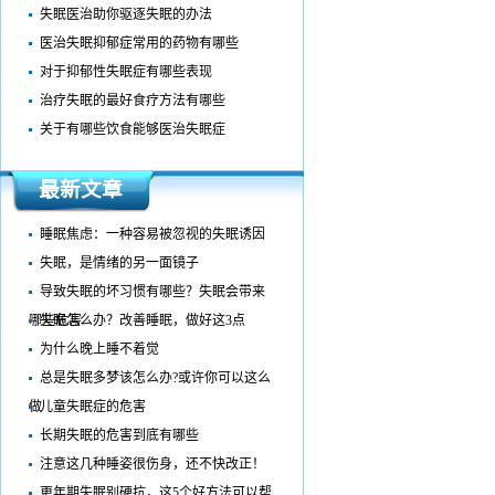
失眠医治助你驱逐失眠的办法
医治失眠抑郁症常用的药物有哪些
对于抑郁性失眠症有哪些表现
治疗失眠的最好食疗方法有哪些
关于有哪些饮食能够医治失眠症
最新文章
睡眠焦虑：一种容易被忽视的失眠诱因
失眠，是情绪的另一面镜子
导致失眠的坏习惯有哪些？失眠会带来
哪些危害
失眠怎么办？改善睡眠，做好这3点
为什么晚上睡不着觉​
总是失眠多梦该怎么办?或许你可以这么
做
儿童失眠症的危害
长期失眠的危害到底有哪些
注意这几种睡姿很伤身，还不快改正！
更年期失眠别硬抗，这5个好方法可以帮