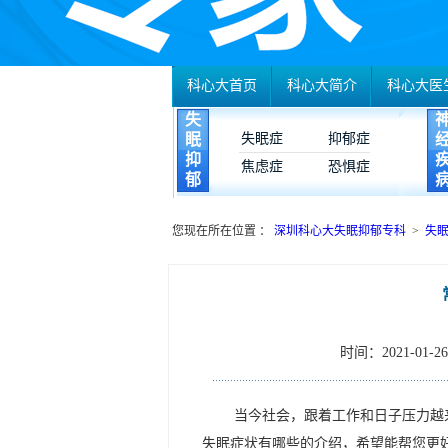
科心大首页
科心大简介
科心大医
失
眠
失眠症
抑郁症
抑
焦虑症
恐惧症
郁
您现在所在位置 ：
深圳科心大失眠抑郁专科
>
失
时间：2021-01-26 
当今社会，跟着工作和日子压力越
失眠症状有哪些的介绍，希望能帮您更