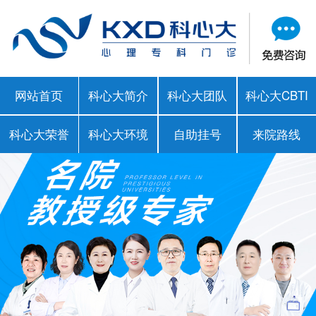
网站首页
科心大简介
科心大团队
科心大CBTI
科心大荣誉
科心大环境
自助挂号
来院路线