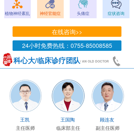
植物神经紊乱
神经官能症
头痛症
症状咨询
在线咨询>>
24小时免费热线：0755-85008585
科心大/临床诊疗团队
/ AN OLD DOCTOR
王凯
王国陶
顾连友
主任医师
临床部主任
副主任医师