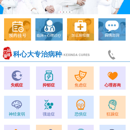
科心大专治病种
/ KEXINDA CURES
失眠症
抑郁症
焦虑症
心理咨询
神经衰弱
强迫症
恐惧症
狂躁症