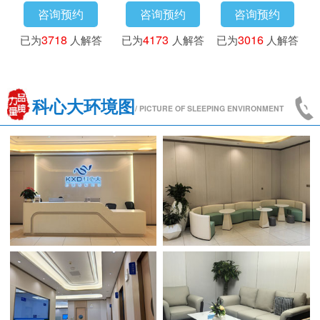
咨询预约
咨询预约
咨询预约
已为
3718
人解答
已为
4173
人解答
已为
3016
人解答
科心大环境图
/ PICTURE OF SLEEPING ENVIRONMENT