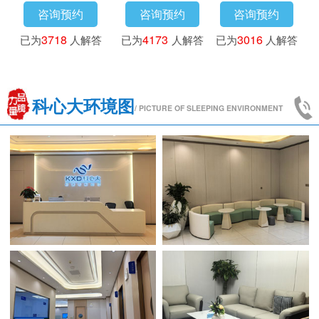
咨询预约
咨询预约
咨询预约
已为
3718
人解答
已为
4173
人解答
已为
3016
人解答
科心大环境图
/ PICTURE OF SLEEPING ENVIRONMENT