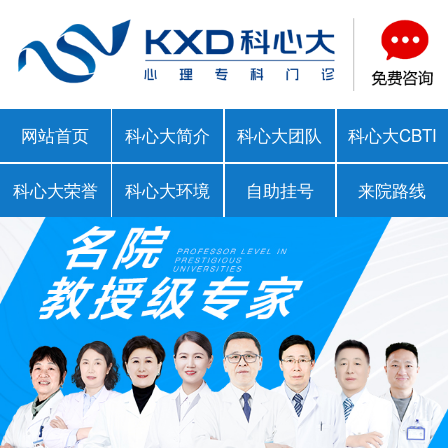
网站首页
科心大简介
科心大团队
科心大CBTI
科心大荣誉
科心大环境
自助挂号
来院路线