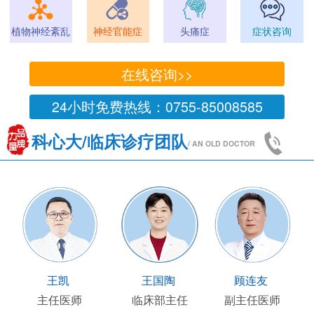
植物神经紊乱
神经官能症
头痛症
症状咨询
在线咨询>>
24小时免费热线：0755-85008585
科心大/临床诊疗团队
/ AN OLD DOCTOR
王凯
王国陶
顾连友
主任医师
临床部主任
副主任医师