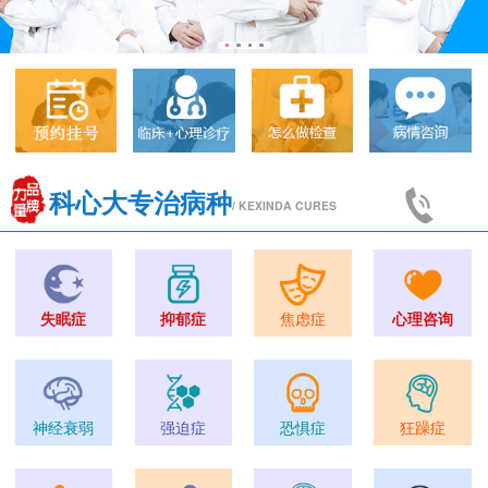
科心大专治病种
/ KEXINDA CURES
失眠症
抑郁症
焦虑症
心理咨询
神经衰弱
强迫症
恐惧症
狂躁症