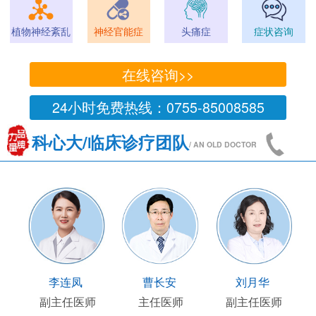
植物神经紊乱
神经官能症
头痛症
症状咨询
在线咨询>>
24小时免费热线：0755-85008585
科心大/临床诊疗团队
/ AN OLD DOCTOR
友
李连凤
曹长安
刘月华
任医师
副主任医师
主任医师
副主任医