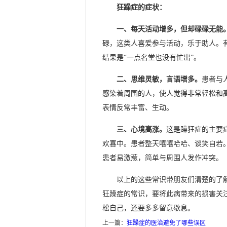
狂躁症的症状：
一、每天活动增多，但却碌碌无能
碌，这类人喜爱参与活动，乐于助人。
结果是“一点名堂也没有忙出”。
二、思维灵敏，言语增多。
患者与
感染着周围的人，使人觉得非常轻松和
表情反常丰富、生动。
三、心境高涨。
这是躁狂症的主要
欢喜中。患者整天嘻嘻哈哈、谈笑自若
患者易激惹，简单与周围人发作冲突。
以上的这些常识带朋友们清楚的了
狂躁症的常识，要将此病带来的损害关
松自己，还要多多留意歇息。
上一篇：
狂躁症的医治避免了哪些误区