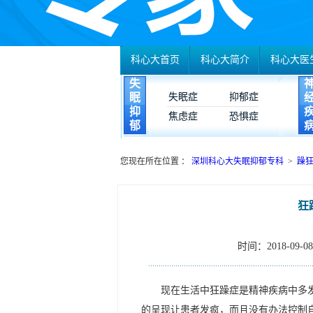
科心大首页
科心大简介
科心大医
失
眠
失眠症
抑郁症
抑
焦虑症
恐惧症
郁
您现在所在位置 ：
深圳科心大失眠抑郁专科
>
躁
狂
时间：2018-09-08 
现在生活中狂躁症是精神疾病中多
的呈现让患者发疯，而且没有办法控制