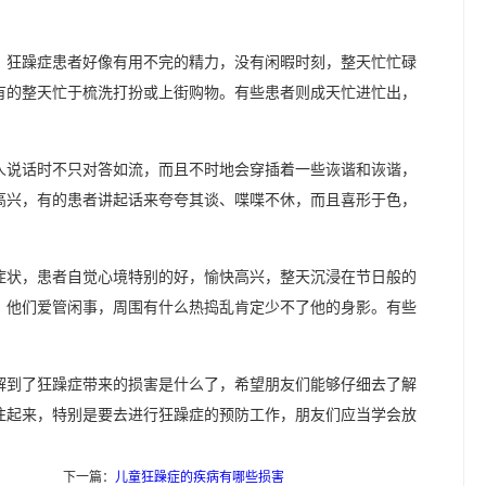
。
狂躁症患者好像有用不完的精力，没有闲暇时刻，整天忙忙碌
有的整天忙于梳洗打扮或上街购物。有些患者则成天忙进忙出，
人说话时不只对答如流，而且不时地会穿插着一些诙谐和诙谐，
高兴，有的患者讲起话来夸夸其谈、喋喋不休，而且喜形于色，
症状，患者自觉心境特别的好，愉快高兴，整天沉浸在节日般的
。他们爱管闲事，周围有什么热捣乱肯定少不了他的身影。有些
解到了狂躁症带来的损害是什么了，希望朋友们能够仔细去了解
注起来，特别是要去进行狂躁症的预防工作，朋友们应当学会放
下一篇：
儿童狂躁症的疾病有哪些损害