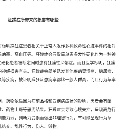
讨标明躁狂症患者相关于正常人发作多种致命性心脏事件的相对
患病率、高血压等。狂躁症会导致简单患多发性硬化作为一种神
性硬化患者被断定同时患有狂躁性抑郁症。而且医学标明，狂躁
的神经损害有关。狂躁症会简单诱发其他疾病胃溃疡、糖尿病、
衰等疾病，被证明躁狂症患病率都比一般人群高，而且行为草率
。
用、药物依靠因为病前品格和受疾病症状的影响，患者会有酗
性、药物上瘾等恶劣结果。狂躁症会导致心境失控，呈现高危行
制能力弱，判断力受损而做出非理智行为，有可能呈现行为草
乱结交、乱性行为，伤人、毁物。