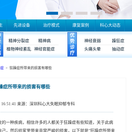
生
先进设备
治疗模式
康复案例
科心大动态
神
优
经
精神分裂症
精神病
势
神经衰弱
躁狂症
疾
诊
植物神经紊乱
神经官能症
头痛头晕
抽动症
病
疗
狂症
> 狂躁症所带来的损害有哪些
躁症所带来的损害有哪些
16:51:41
来源：深圳科心大失眠抑郁专科
发的一种疾病，相信许多的人都关于狂躁症有些知道，关于此病
自己，然后给家里带来非常严峻的损害，以下就是“狂躁症所带来