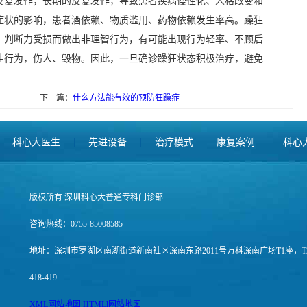
反复发作，长期的反复发作，导致患者疾病慢性化、人格改变和
症状的影响，患者酒依赖、物质滥用、药物依赖发生率高。躁狂
，判断力受损而做出非理智行为，有可能出现行为轻率、不顾后
性行为，伤人、毁物。因此，一旦确诊躁狂状态积极治疗，避免
下一篇：
什么方法能有效的预防狂躁症
科心大医生
|
先进设备
|
治疗模式
康复案例
|
科心
版权所有 深圳科心大普通专科门诊部
咨询热线：0755-85008585
地址：深圳市罗湖区南湖街道新南社区深南东路2011号万科深南广场T1座，T
418-419
XML网站地图
HTMLl网站地图