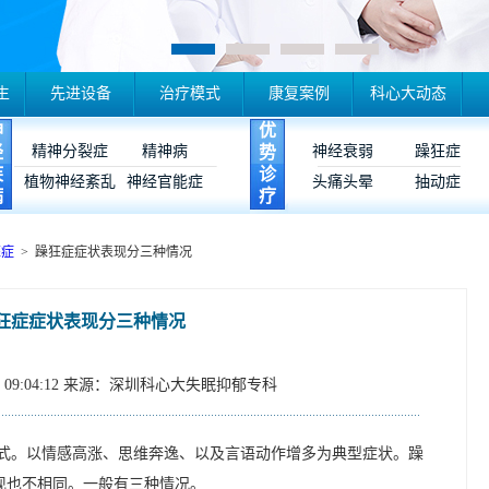
生
先进设备
治疗模式
康复案例
科心大动态
神
优
经
精神分裂症
精神病
势
神经衰弱
躁狂症
疾
诊
植物神经紊乱
神经官能症
头痛头晕
抽动症
病
疗
狂症
> 躁狂症症状表现分三种情况
狂症症状表现分三种情况
09:04:12
来源：深圳科心大失眠抑郁专科
式。以情感高涨、思维奔逸、以及言语动作增多为典型症状。躁
现也不相同。一般有三种情况。