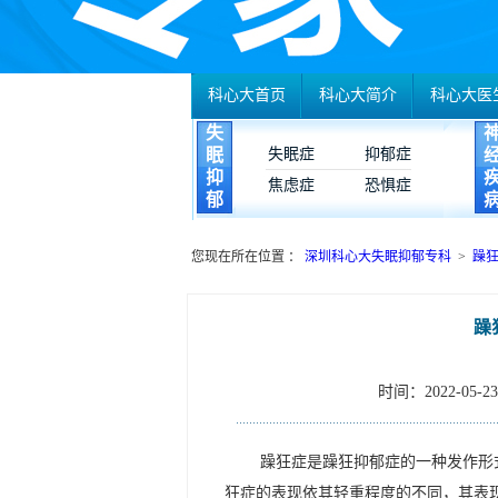
科心大首页
科心大简介
科心大医
失
眠
失眠症
抑郁症
抑
焦虑症
恐惧症
郁
您现在所在位置 ：
深圳科心大失眠抑郁专科
>
躁
躁
时间：2022-05-23 
躁狂症是躁狂抑郁症的一种发作形
狂症的表现依其轻重程度的不同，其表