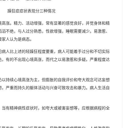
境高涨。精力、活动增强，常有显著的感觉良好，并觉身体和精
滔滔不绝，与人过分熟悉，性欲增强，睡眠需要减少。易激惹、
被家人认为是病态。
的病人比上述的轻躁狂程度要重，病人可能着手过分和不切实际
色，有的不出现心境高涨，而代之以易激惹和多疑。严重程度达
仍以持续心境高涨为主，但膨胀的自我评价和夸大观念可达妄想
想，严重而持久的躯体活动与兴奋可致攻击和暴力。病人生活自
，当有精神病性症状时，如夸大或被害妄想等，应根据病程的全