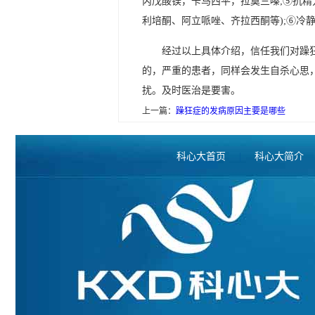
丙戊酸镁，卡马西平，拉莫三嗪;⑤抗精
利培酮、阿立哌唑、齐拉西酮等);⑥冷静
经过以上具体介绍，信任我们对躁
的，严重的患者，同样会发生自杀心思
扰。及时医治是要害。
上一篇：
躁狂症的发病原因主要是哪些
科心大首页
|
科心大简介