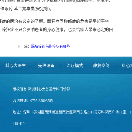
力疗效药 首要是新式非典型抗精力疗效药(如喹硫平、奥氮平、
催眠药 苯二氮卓类(安定等)。
狂症的医治有必定的了解。躁狂症同抑郁症的危害是平起平坐
，躁狂症不只会影响患者的身心健康，也会给家人带来必定的困
下一篇：
躁狂症的前期症状有哪些
科心大医生
|
先进设备
|
治疗模式
康复案例
|
科心
版权所有 深圳科心大普通专科门诊部
咨询热线：0755-85008585
地址：深圳市罗湖区南湖街道新南社区深南东路2011号万科深南广场T1座，T
418-419