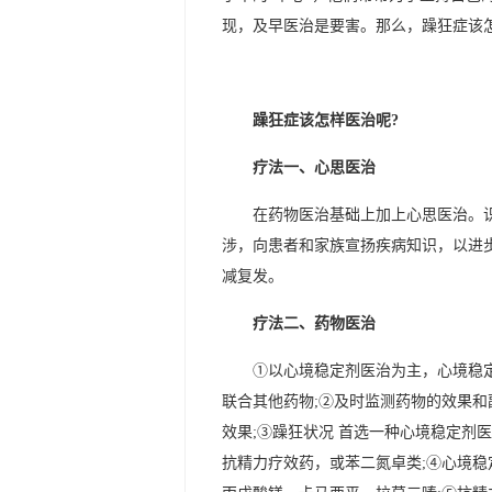
现，及早医治是要害。那么，躁狂症该怎
躁狂症该怎样医治呢?
疗法一、心思医治
在药物医治基础上加上心思医治。
涉，向患者和家族宣扬疾病知识，以进
减复发。
疗法二、药物医治
①以心境稳定剂医治为主，心境稳
联合其他药物;②及时监测药物的效果
效果;③躁狂状况 首选一种心境稳定剂
抗精力疗效药，或苯二氮卓类;④心境稳