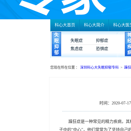
科心大首页
科心大简介
科心大医
失
眠
失眠症
抑郁症
抑
焦虑症
恐惧症
郁
您现在所在位置 ：
深圳科心大失眠抑郁专科
>
躁
时间：2020-07-17 
躁狂症是一种常见的精力疾病，其
子中的“中心”，他们常常为了坚持自己