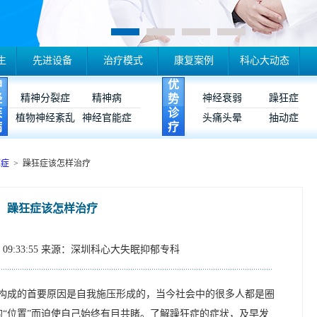
生
先进设备
治疗模式
康复案例
科心大动态
神
优
经
精神分裂症
精神病
势
神经衰弱
躁狂症
疾
诊
植物神经紊乱
神经官能症
头痛头晕
抽动症
病
疗
狂症
> 躁狂症该怎样治疗
躁狂症该怎样治疗
09:33:55
来源：深圳科心大失眠抑郁专科
构成的首要原因是自我施压形成的，当今社会中的很多人都是圈
的“位置”而迫使自己始终有目共睹。了解躁狂症的症状，及早发