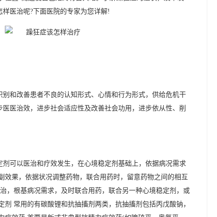
样医治呢?下面医院的专家为您详解!
识别和改善患者不良的认知形式、心情和行为形式，供给危机干
步医医治效，进步社会适应性及改善社会功用，进步依从性、削
定剂可以医治和疗效发生，在心境稳定剂基础上，依据病况需求
和副效果，依据状况调整药物，联合用药时，留意药物之间的相互
医治，根基病况需求，及时联合用药，联合另一种心境稳定剂，或
定剂 常用的有碳酸锂和抗抽搐剂两类，抗抽搐剂包括丙戊酸钠，