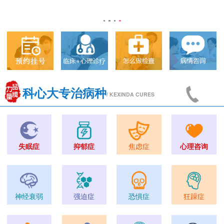
科心大专治病种
/ KEXINDA CURES
失眠症
抑郁症
焦虑症
心理咨询
神经衰弱
强迫症
恐惧症
狂躁症