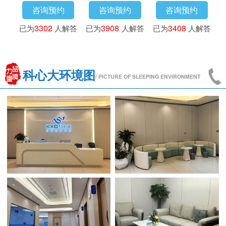
咨询预约
咨询预约
咨询预约
答
已为
3016
人解答
已为
3302
人解答
已为
3908
人解答
科心大环境图
/ PICTURE OF SLEEPING ENVIRONMENT