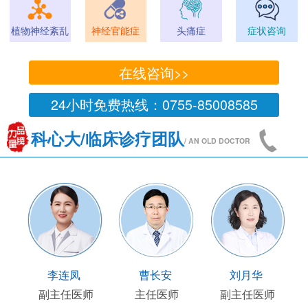
植物神经紊乱
神经官能症
头痛症
症状咨询
在线咨询>>
24小时免费热线：0755-85008585
科心大/临床诊疗团队
/ AN OLD DOCTOR
顾连友
李连凤
曹长安
副主任医师
副主任医师
主任医师