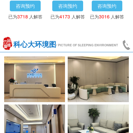
咨询预约
咨询预约
咨询预约
已为
3718
人解答
已为
4173
人解答
已为
3016
人解答
科心大环境图
/ PICTURE OF SLEEPING ENVIRONMENT