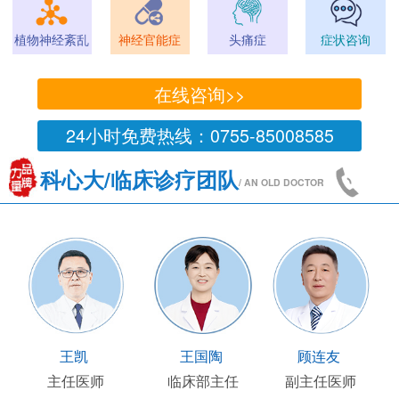
植物神经紊乱
神经官能症
头痛症
症状咨询
在线咨询>>
24小时免费热线：0755-85008585
科心大/临床诊疗团队
/ AN OLD DOCTOR
王凯
王国陶
顾连友
主任医师
临床部主任
副主任医师