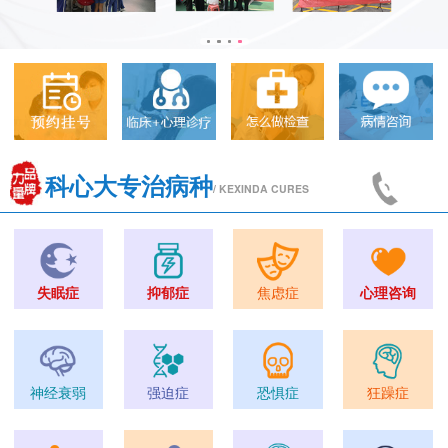
科心大专治病种
/ KEXINDA CURES
失眠症
抑郁症
焦虑症
心理咨询
神经衰弱
强迫症
恐惧症
狂躁症