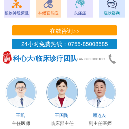
植物神经紊乱
神经官能症
头痛症
症状咨询
在线咨询>>
24小时免费热线：0755-85008585
科心大/临床诊疗团队
/ AN OLD DOCTOR
王凯
王国陶
顾连友
主任医师
临床部主任
副主任医师