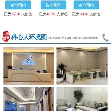
咨询预约
咨询预约
咨询预约
已为
3718
人解答
已为
4173
人解答
已为
3016
人解答
科心大环境图
/ PICTURE OF SLEEPING ENVIRONMENT