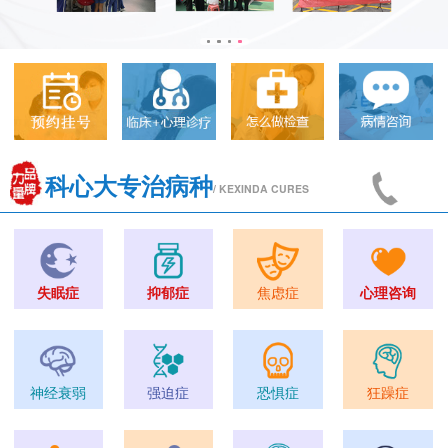
科心大专治病种
/ KEXINDA CURES
失眠症
抑郁症
焦虑症
心理咨询
神经衰弱
强迫症
恐惧症
狂躁症