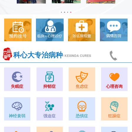
科心大专治病种
/ KEXINDA CURES
失眠症
抑郁症
焦虑症
心理咨询
神经衰弱
强迫症
恐惧症
狂躁症