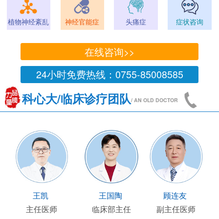
植物神经紊乱
神经官能症
头痛症
症状咨询
在线咨询>>
24小时免费热线：0755-85008585
科心大/临床诊疗团队
/ AN OLD DOCTOR
王凯
王国陶
顾连友
主任医师
临床部主任
副主任医师