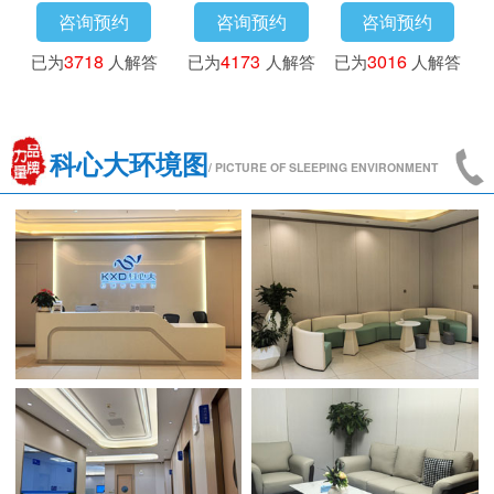
咨询预约
咨询预约
咨询预约
已为
3718
人解答
已为
4173
人解答
已为
3016
人解答
科心大环境图
/ PICTURE OF SLEEPING ENVIRONMENT