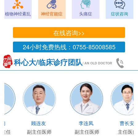
植物神经紊乱
神经官能症
头痛症
症状咨询
在线咨询>>
24小时免费热线：0755-85008585
科心大/临床诊疗团队
/ AN OLD DOCTOR
王凯
王国陶
顾连友
主任医师
临床部主任
副主任医师
副