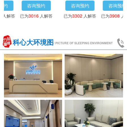
咨询预约
咨询预约
咨询预约
为
3718
人解答
已为
4173
人解答
已为
3016
人解答
已为
科心大环境图
/ PICTURE OF SLEEPING ENVIRONMENT