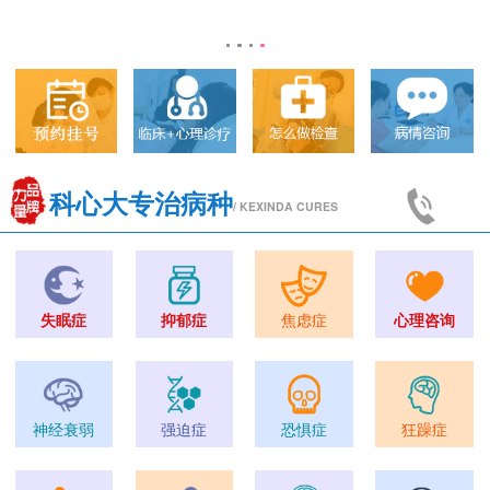
科心大专治病种
/ KEXINDA CURES
失眠症
抑郁症
焦虑症
心理咨询
神经衰弱
强迫症
恐惧症
狂躁症