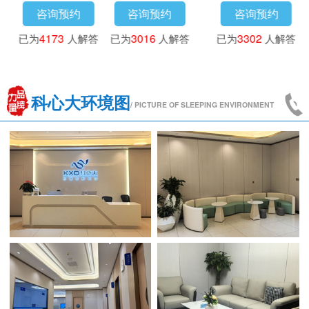
咨询预约
咨询预约
咨询预约
已为
3718
人解答
已为
4173
人解答
已为
3016
人解答
科心大环境图
/ PICTURE OF SLEEPING ENVIRONMENT