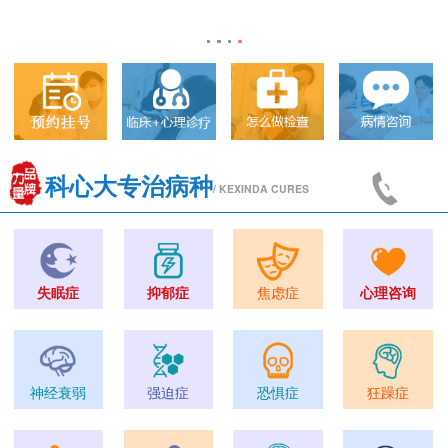
科心大专治病种
/ KEXINDA CURES
失眠症
抑郁症
焦虑症
心理咨询
神经衰弱
强迫症
恐惧症
狂躁症