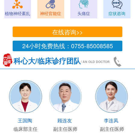
植物神经紊乱
神经官能症
头痛症
症状咨询
在线咨询>>
24小时免费热线：0755-85008585
科心大/临床诊疗团队
/ AN OLD DOCTOR
王凯
王国陶
顾连友
主任医师
临床部主任
副主任医师