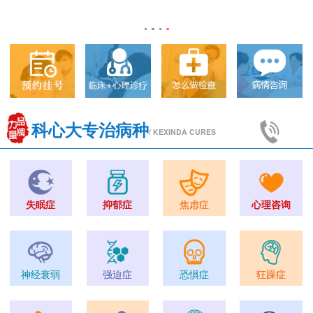
科心大专治病种
/ KEXINDA CURES
失眠症
抑郁症
焦虑症
心理咨询
神经衰弱
强迫症
恐惧症
狂躁症