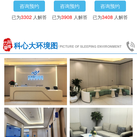
询预约
咨询预约
咨询预约
咨询预
173
人解答
已为
3016
人解答
已为
3302
人解答
已为
3908
科心大环境图
/ PICTURE OF SLEEPING ENVIRONMENT