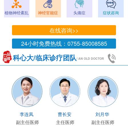
植物神经紊乱
神经官能症
头痛症
症状咨询
在线咨询>>
24小时免费热线：0755-85008585
科心大/临床诊疗团队
/ AN OLD DOCTOR
国陶
顾连友
李连凤
曹长
床部主任
副主任医师
副主任医师
主任医