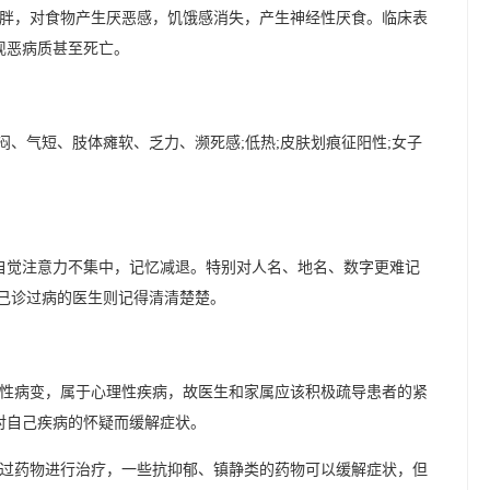
发胖，对食物产生厌恶感，饥饿感消失，产生神经性厌食。临床表
现恶病质甚至死亡。
闷、气短、肢体瘫软、乏力、濒死感;低热;皮肤划痕征阳性;女子
自觉注意力不集中，记忆减退。特别对人名、地名、数字更难记
自己诊过病的医生则记得清清楚楚。
性病变，属于心理性疾病，故医生和家属应该积极疏导患者的紧
对自己疾病的怀疑而缓解症状。
过药物进行治疗，一些抗抑郁、镇静类的药物可以缓解症状，但