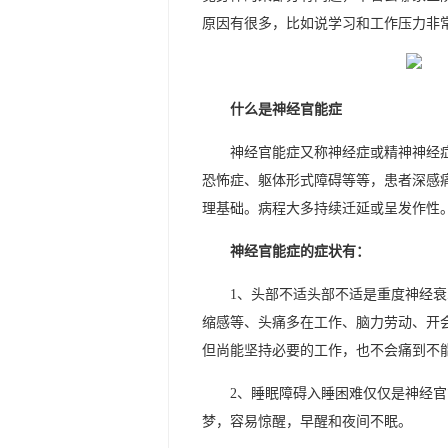
原因有很多，比如说学习和工作压力非
什么是神经官能症
神经官能症又称神经症或精神神经
恐怖症、躯体形式障碍等等，患者深感
理基础。病程大多持续迁延或呈发作性
神经官能症的症状有：
1、头部不适头部不适是重度神经
缩感等、头痛多在工作、脑力劳动、开
但尚能坚持必要的工作，也不会痛到不
2、睡眠障碍入睡困难仅仅是神经
梦，容易惊醒，早醒和夜间不眠。