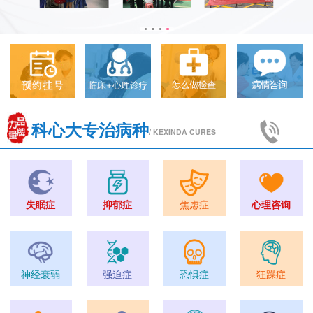
科心大专治病种
/ KEXINDA CURES
失眠症
抑郁症
焦虑症
心理咨询
神经衰弱
强迫症
恐惧症
狂躁症