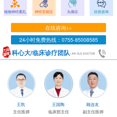
植物神经紊乱
神经官能症
头痛症
症状咨询
在线咨询>>
24小时免费热线：0755-85008585
科心大/临床诊疗团队
/ AN OLD DOCTOR
王凯
王国陶
顾连友
主任医师
临床部主任
副主任医师