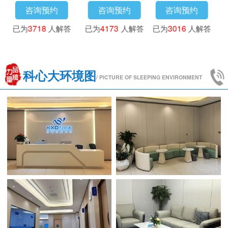
咨询预约
咨询预约
咨询预约
已为
3718
人解答
已为
4173
人解答
已为
3016
人解答
科心大环境图
/ PICTURE OF SLEEPING ENVIRONMENT