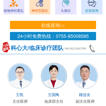
植物神经紊乱
神经官能症
头痛症
症状咨询
在线咨询>>
24小时免费热线：0755-85008585
科心大/临床诊疗团队
/ AN OLD DOCTOR
王凯
王国陶
顾连友
主任医师
临床部主任
副主任医师