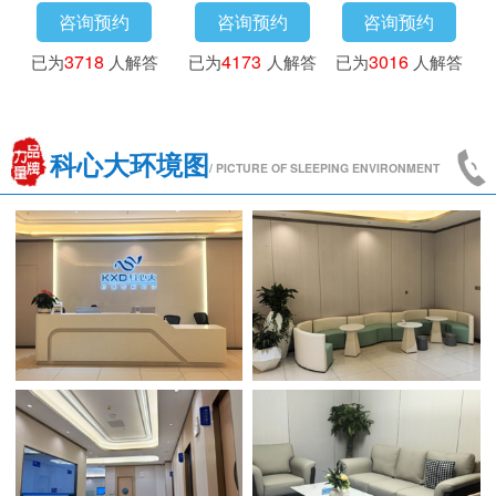
咨询预约
咨询预约
咨询预约
已为
3718
人解答
已为
4173
人解答
已为
3016
人解答
科心大环境图
/ PICTURE OF SLEEPING ENVIRONMENT