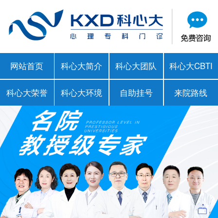
网站首页
科心大简介
科心大团队
科心大CBTI
科心大荣誉
科心大环境
自助挂号
来院路线