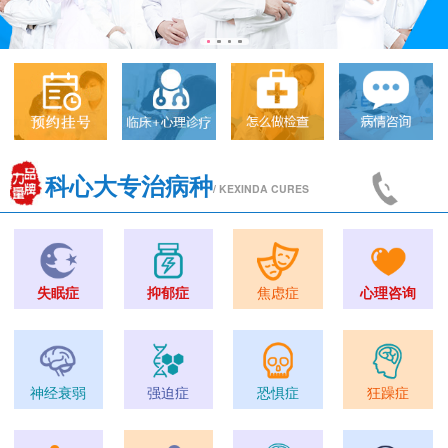
科心大专治病种
/ KEXINDA CURES
失眠症
抑郁症
焦虑症
心理咨询
神经衰弱
强迫症
恐惧症
狂躁症