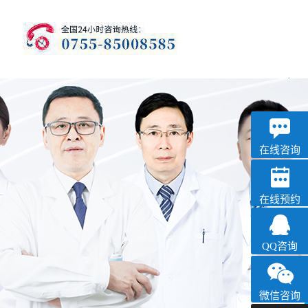
优眠
失眠抑郁专科
在线咨询
在线预约
QQ咨询
微信咨询