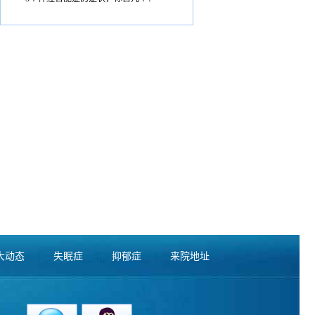
大动态
|
失眠症
|
抑郁症
|
来院地址