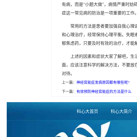
有病，而是“小题大做”，病情严重时妨
症这一常见病的防治是一项重要的工作
常用的方法是患者要加强自我心理
和心理治疗，经常保持心理平衡。失眠
郁焦虑药，只要及时有效的治疗，才能
上述的因素和症状大家了解吧，生
面，应该注意科学的解决方法，不要放
对待。
上一篇：
神经官能症发病原因都有哪些呢?
下一篇：
有效预防神经官能症的方法是什么
科心大首页
|
科心大简介