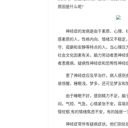
原因是什么呢?
神经症的发病是由于素质、心理、
感素质的人，性格内向、情绪又不稳定
守、孤僻和安静等特点的人，当心理压
社会文化因素有关，脑力劳动者患神经
者患癔病、疑病性神经症和恐怖性神经
患了神经症应及早治疗。病人感到
易惊醒，睡眠浅，梦多，还可见梦言和
由于睡眠不好，感到精力不足，脑
闷，气短、气急，心情紧张不安，容易
情忧郁;有的情绪焦虑不安，有的独居
神经症常伴有疑病症状。他们到处