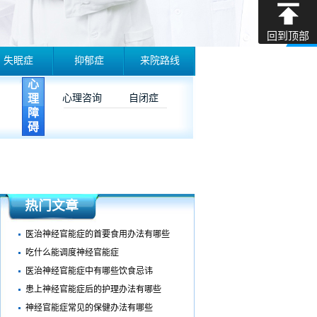
回到顶部
失眠症
抑郁症
来院路线
心
理
心理咨询
自闭症
障
碍
热门文章
医治神经官能症的首要食用办法有哪些
吃什么能调度神经官能症
医治神经官能症中有哪些饮食忌讳
患上神经官能症后的护理办法有哪些
神经官能症常见的保健办法有哪些