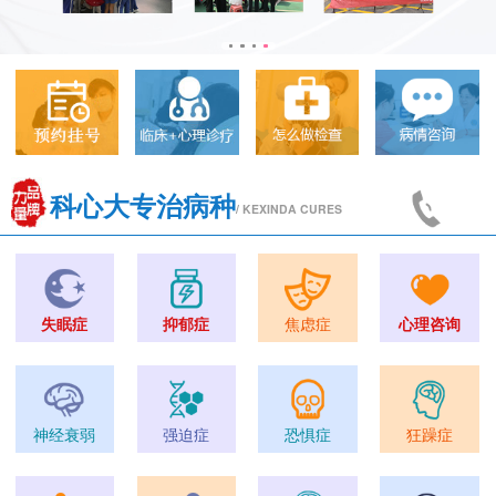
科心大专治病种
/ KEXINDA CURES
失眠症
抑郁症
焦虑症
心理咨询
神经衰弱
强迫症
恐惧症
狂躁症