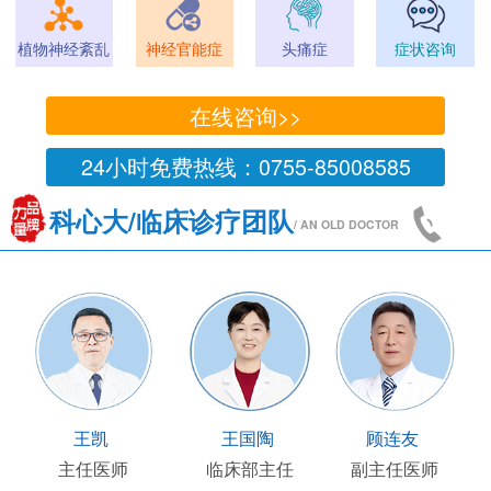
植物神经紊乱
神经官能症
头痛症
症状咨询
在线咨询>>
24小时免费热线：0755-85008585
科心大/临床诊疗团队
/ AN OLD DOCTOR
王凯
王国陶
顾连友
主任医师
临床部主任
副主任医师