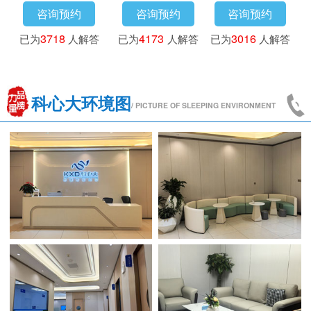
咨询预约
咨询预约
咨询预约
已为
3718
人解答
已为
4173
人解答
已为
3016
人解答
科心大环境图
/ PICTURE OF SLEEPING ENVIRONMENT