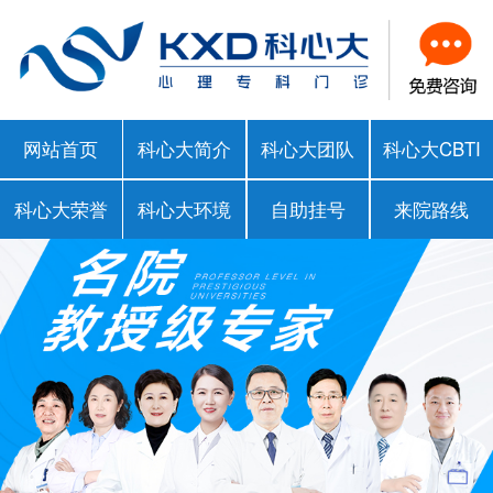
网站首页
科心大简介
科心大团队
科心大CBTI
科心大荣誉
科心大环境
自助挂号
来院路线