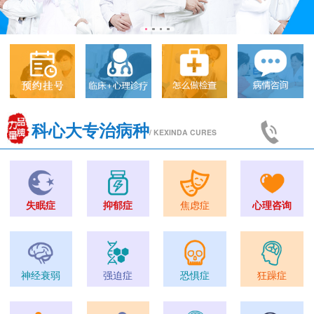
科心大专治病种
/ KEXINDA CURES
失眠症
抑郁症
焦虑症
心理咨询
神经衰弱
强迫症
恐惧症
狂躁症