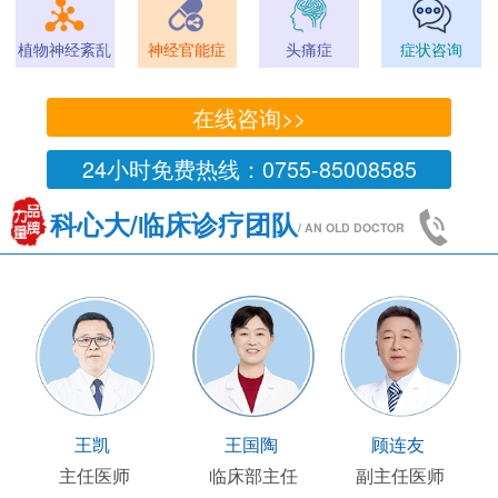
植物神经紊乱
神经官能症
头痛症
症状咨询
在线咨询>>
24小时免费热线：0755-85008585
科心大/临床诊疗团队
/ AN OLD DOCTOR
王凯
王国陶
顾连友
主任医师
临床部主任
副主任医师