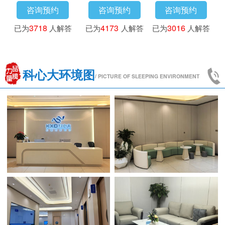
咨询预约
咨询预约
咨询预约
已为
3718
人解答
已为
4173
人解答
已为
3016
人解答
科心大环境图
/ PICTURE OF SLEEPING ENVIRONMENT