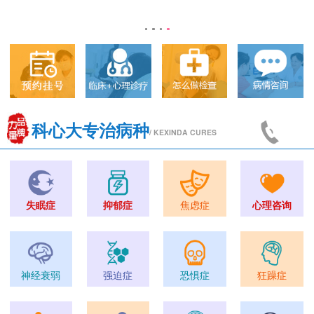
科心大专治病种
/ KEXINDA CURES
失眠症
抑郁症
焦虑症
心理咨询
神经衰弱
强迫症
恐惧症
狂躁症