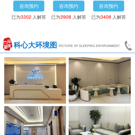
预约
咨询预约
咨询预约
咨询预约
3
人解答
已为
3016
人解答
已为
3302
人解答
已为
3908
人
科心大环境图
/ PICTURE OF SLEEPING ENVIRONMENT