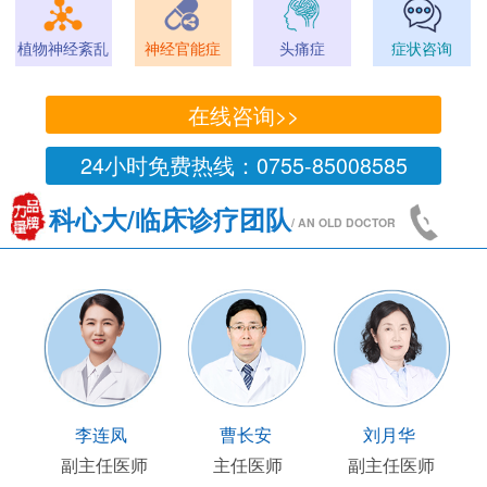
植物神经紊乱
神经官能症
头痛症
症状咨询
在线咨询>>
24小时免费热线：0755-85008585
科心大/临床诊疗团队
/ AN OLD DOCTOR
国陶
顾连友
李连凤
曹长安
部主任
副主任医师
副主任医师
主任医师